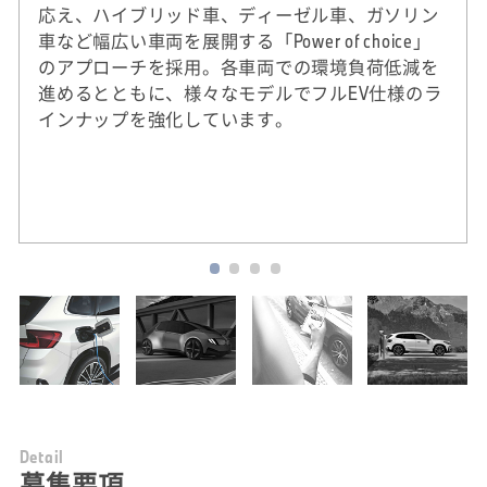
応え、ハイブリッド車、ディーゼル車、ガソリン
車など幅広い車両を展開する「Power of choice」
のアプローチを採用。各車両での環境負荷低減を
進めるとともに、様々なモデルでフルEV仕様のラ
インナップを強化しています。
※
2020年実績。DJSIは、ダウ・ジョーンズ社（米
国）とSAM社（スイス）による国際的なサステ
ナビリティ株式指標。
D
e
t
a
i
l
募集要項