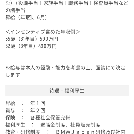
む）+役職手当＋家族手当＋職務手当＋検査員手当など
の諸手当
昇給（年1回、6月）
＜インセンティブ含めた年収例＞
55歳（31年目）590万円
52歳（3年目）490万円
※給与は本人の経験・能力を考慮の上、面談にて決定
します
待遇・福利厚生
昇給 ： 年１回
賞与 ： 年２回
保険 ： 各種社会保管完備
福利厚生 ： 退職金制度、社員販売制度
教育・研修制度 ： ＢＭＷＪａｐａｎ研修及び社内