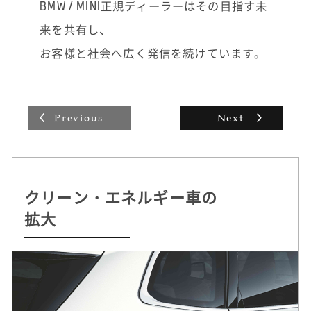
事故や故障の際に「どうしたらいいかわから
BMW / MINI正規ディーラーはその目指す未
ない」とお困りのお電話をいただくこともあ
来を共有し、
り、ロード・サービスなどをすべて手配して
一番早く済む方法をご提案し、安心していた
お客様と社会へ広く発信を続けています。
だけるとうれしいですね。お客様にとってベ
ストなご提案をして歓んでいただけるとやり
がいを感じます。
Previous
Next
クリーン・エネルギー車の
持続可能な
自動運転 /
ドライビング・プレジャー
拡大
クルマづくりを追求
デジタル・サービスの革新
へのこだわり