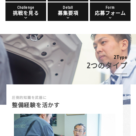
Challenge
Detail
Form
挑戦を見る
募集要項
応募フォーム
2
T
y
p
e
2つのタイプ
圧倒的知識を武器に
整備経験を活かす