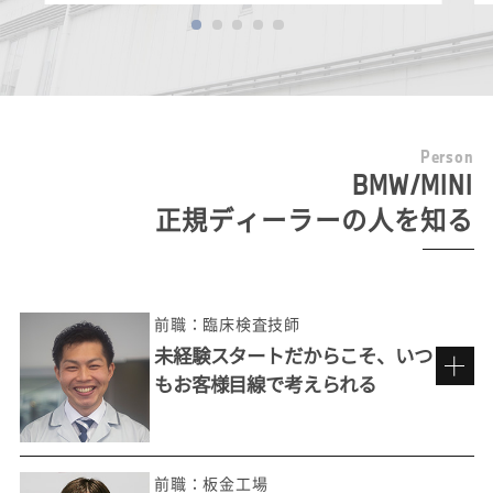
P
e
r
s
o
n
BMW/MINI
正規ディーラーの人を知る
前職：臨床検査技師
未経験スタートだからこそ、いつ
もお客様目線で考えられる
前職：板金工場