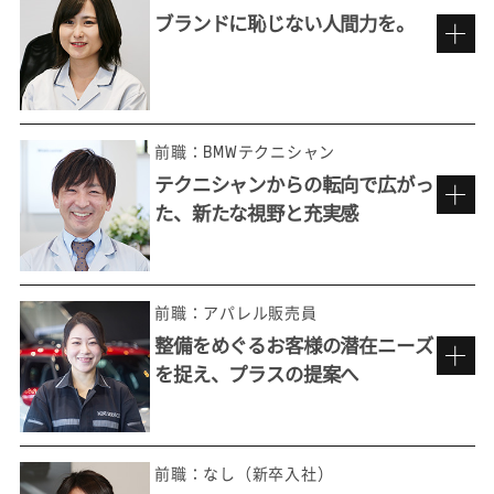
ブランドに恥じない人間力を。
車が好き、人が好き。だから楽しめる仕事
前職：BMWテクニシャン
テクニシャンからの転向で広がっ
た、新たな視野と充実感
BMWを背負うブランド・アンバサダー
として。
前職：アパレル販売員
整備をめぐるお客様の潜在ニーズ
を捉え、プラスの提案へ
充実した研修のもと、初めての接客へ
昔から車好きで、特に欧州車ディーラーで働
きたくて選んだ仕事ですが、実は当初、一般
前職：なし（新卒入社）