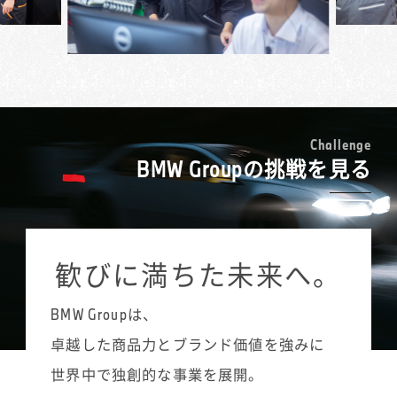
人のお仕事です。フランクな対応を好むお客
見ながら入庫スケジュールを組み立てたり、
検・車検などの入庫受付や予約調整、サービ
様には、節度は保ちつつ柔らかく接するな
同時進行している複数の案件を把握して、お
ス部門での電話対応を担当しています。
ど、お客様に合わせた接遇を意識していま
客様に連絡を取ったりといったことが欠かせ
点検や車検では基本的な項目は決まっている
す。お孫さんが好きなエンブレムのグッズを
ません。
ものの、それを超えたお客様の潜在ニーズを
MINIは女性のお客様にもとても人気の高いブ
お渡ししたら顔を覚えてくださって、「髪切
接客業は全くの未経験でしたが、BMW Group
捉えて、プラスの提案につなげていくのがサ
ランドです。クルマについては詳しくないと
った？」と気軽にお声がけいただくなど、う
の充実した研修制度がキャリアチェンジを支
ービス・アドバイザーの重要な役割です。初
いう方が多いので、いかにもクルマを知って
れしいことも多々あります。
えてくれました。お客様とのコミュニケーシ
めて対応させていただくお客様であっても、
いそうな男性のベテランスタッフよりも、私
C
h
a
l
l
e
n
g
e
ョンのとり方や電話対応の基本など、ロール
整備履歴などをあらかじめ確認しておき、
BMW Groupの挑戦を見る
のほうが気軽に相談できるとおっしゃる方も
プレイングを中心にした実践的なプログラム
「前に修理されたこの部分は、その後いかが
たくさんいます。女性のお客様にご説明する
を受講することで、安心して新たなスタート
ですか？」など会話を広げていきます。1対1の
際には、女性でなければ気づかないこともあ
が切れたと思います。
接客でどうアプローチし、お客様との距離を
ると思うので、MINIのサービス・アドバイザ
縮めていくかは、前職での販売経験が活きる
ーとして女性であることはむしろ強みだと感
歓びに満ちた未来へ。
点でもあります。タイヤ交換やボディコーテ
じていますね。私自身、MINIのゴーカート・
ィングなど、その時々の店舗での注力ポイン
フィーリングにはまっていて、MINIが大好き
トを意識しながら、販売促進につなげていき
BMW Groupは、
なので、「どういう装備にしたらいい？」と
ます。
か、「何色がいいと思う？」といったご相談
卓越した商品力とブランド価値を強みに
には自分のクルマのように楽しくお話させて
世界中で独創的な事業を展開。
いただいています。