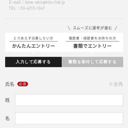
E-mail：bmw-mini@hito-link.jp
TEL：03-4213-1347
スムーズに選考が進む
とりあえず応募したい方
履歴書・経歴書をお持ちの方
かんたんエントリー
書類でエントリー
入力して応募する
書類を添付して応募する
氏名
※全角
姓
名