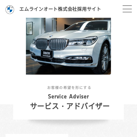
エムラインオート株式会社採用サイト
お客様の希望を形にする
S
e
r
v
i
c
e
A
d
v
i
s
e
r
サービス・アドバイザー