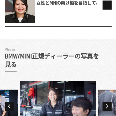
に「フロント」と呼ばれる業務がディーラー
女性とMINIの架け橋を目指して。
にあることを知りませんでした。漠然と販売
職のイメージを持って応募したものの、面接
前職での販売員としての経験を活かして
で詳しく話を聞いて、お客様の修理・点検の
依頼に対応し、テクニシャン（整備士）との
間に立つサービス・アドバイザーの役割につ
私にとってBMWは子どもの頃からの憧れで
いて理解。仕事を通して車の構造などテクニ
す。今はそんなブランドの看板を背負ってい
カルな面にも詳しくなれると聞き、むしろ興
るという意識を持ち、それにふさわしい立ち
P
h
o
t
o
味が深まりましたね。
居振る舞いをするように心掛けています。仕
MINIを求める女性客の頼れる存在に。
BMW/MINI正規ディーラーの写真を
対応件数は日によってまちまちですが、週末
事中はもちろん、たとえば仕事帰りにコンビ
見る
には10組近いお客様をご案内することも。点
ニに立ち寄ったときも、常にBMWのブラン
11年間、BMW Group正規ディーラーでテクニシ
検・整備で来店されたお客様の車のお預かり
ド・イメージを崩さないよう意識しています
ャンを務め、3年前に「お客様に直接関わる仕
から返却まですべての流れを担当します。
ね。
事にチャレンジしてみたい」とサービス・ア
様々な車種やバラエティに富んだお客様と
業務でもプレミアムなお客様にふさわしいサ
ドバイザーに転向しました。整備士からの転
日々接することができるため、「車が好き
ービスが必要です。言葉遣いや立ち居振る舞
職者は多い職種ながら、当初はやはり感覚の
で、人が好き」という人には非常におもしろ
いでもお手本のようなお客様がたくさんいら
違いが大きかったですね。目の前にある車に
い環境だと思います。
っしゃいますので、日々勉強させていただい
全力を注ぐテクニシャンとは異なり、サービ
大好きなMINIのディーラーで働きたい！と以
ています。ただし、誰にでも同じ対応が良い
ス・アドバイザーに必要なのは店舗全体の動
前から転職先を探していて、求人を見つけて
とは限りません。ブランドといっても、人対
きを捉えていく目です。作業場の混み状況を
迷わず申し込んだのが現在の職場です。点