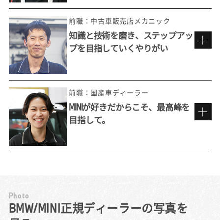
現在のディーラーへの転職は、私にとっては
「再入社」でした。新卒入社後に約7年間テク
前職：中古車販売店メカニック
ニシャンとして働いたのちに、他社を経験。
知識と技術を磨き、ステップアッ
それでもやはりBMWでの仕事のおもしろさが
プを目指していくやりがい
忘れられず、かつての上司に声をかけていた
今でも忘れられない
だいたのを機に元の環境での再スタートを切
お客様からの「ありがとう」。
りました。
前職の中古車販売店では、メーカーを問わず
預かったお客様のクルマは1人の担当が隅々ま
前職：国産車ディーラー
様々な車種を扱える良さは感じていたもの
で見ます。預かっている以上は『お客様の大
MINIが好きだからこそ、最高峰を
の、故障診断や整備そのものをどこまでも追
切な想いがこめられている特別な1台』という
目指して。
求していける楽しさは正規ディーラーならで
ことを忘れずに、傷や汚れなどに細心の注意
資格制度から生まれる仕事への誇り
は。BMWには専用の診断機（テスター）があ
を払い整備にあたります。
り、それが車に搭載されたコンピュータと連
整備士という仕事をする中で男性に劣る部分
民間の整備工場でメカニックをしていた前職
携して不具合を判定。診断結果とその対応記
も痛感しました。どうしても男性より力が劣
で、しばしば直面していたのが「この内容で
録はネットワークを介してメーカーに届けら
り、悔しい思いをしたこともありました。
は、うちでは整備できない」という壁でし
れ、情報として日々蓄積されていきます。そ
徐々に筋力はついてきましたが、それでもス
た。お客様から不具合の相談を受けても、診
P
h
o
t
o
れにより、診断方法やトラブルシューティン
ムーズに仕事を行うのは難しかったです。
断機などの専用ツールや車両の資料がないた
MINIマイスターを目標に。
BMW/MINI正規ディーラーの写真を
グのあり方もどんどん進化し、私たちはいつ
だからこそ自分で工具を工夫して使うことで
め、結局は正規ディーラーにお客様の車を任