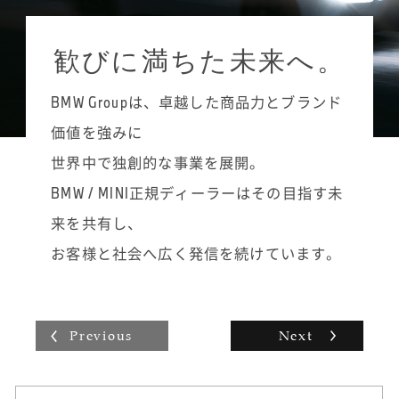
らいに留めて進めるようにしています。めず
設定されていて、やる気次第でどんどん知識
ジュニア・テクニシャンからMINIテクニシャ
らしい故障や頻度が少ない不具合はメモに残
と技術力を高めていくことができます。常に
ン、その上のMINIシニア・テクニシャン、そ
し、冊子にして後輩たちにも渡しています。
歓びに満ちた未来へ。
ステップアップを目指す楽しさややりがいが
して最高峰であるMINIマイスターへと昇格す
あり、自分の仕事への誇りを持てるのがマイ
ることができます。まずは着実にMINIテクニ
スター制度の良さだと思います。
BMW Groupは、卓越した商品力とブランド
シャンに昇格し、将来的にはMINIシニア・テ
クニシャンやMINIマイスターを目指したいで
価値を強みに
すね。かなり勉強しないと難しいですが、い
世界中で独創的な事業を展開。
つかは背中に「MINI MEISTER」と書かれたオ
ーバーオールを着るのが目標です。
BMW / MINI正規ディーラーはその目指す未
整備士は男性の仕事というイメージが強いか
来を共有し、
もしれませんが、女性でも扱いやすい工具も
最近は多々ありますので、男性の仕事と思う
お客様と社会へ広く発信を続けています。
必要はありません。私のように自動車整備士
の学校に通っていなくても、努力や工夫次第
で上を目指せるので、興味があればぜひ飛び
込んでみることをおすすめします。
Previous
Next