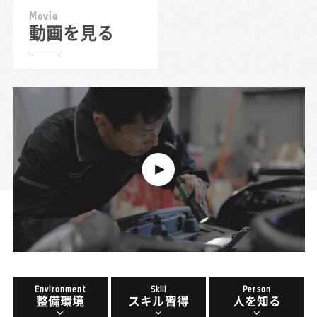
M
o
v
i
e
動画を見る
Environment
Skill
Person
整備環境
スキル習得
人を知る