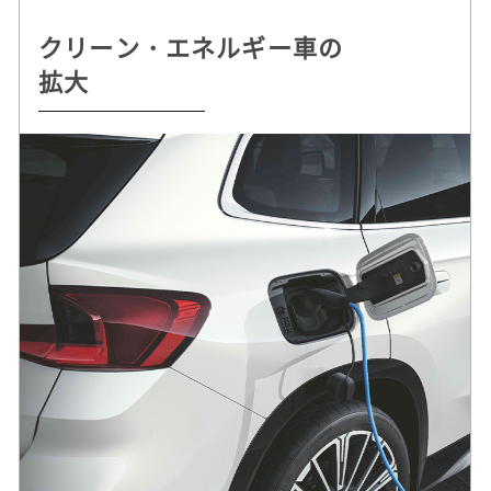
クリーン・エネルギー車の
持続可能な
自動運転 /
ドライビング・プレジャー
拡大
クルマづくりを追求
デジタル・サービスの革新
へのこだわり