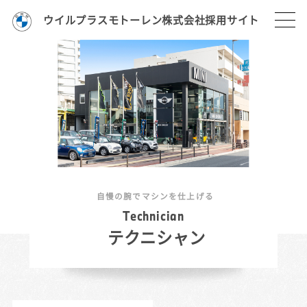
ウイルプラスモトーレン株式会社採用サイト
自慢の腕でマシンを仕上げる
T
e
c
h
n
i
c
i
a
n
テクニシャン