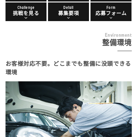
Challenge
Detail
Form
挑戦を見る
募集要項
応募フォーム
E
n
v
i
r
o
n
m
e
n
t
整備環境
お客様対応不要。どこまでも整備に没頭できる
環境