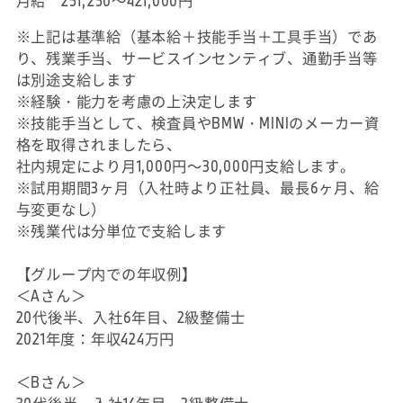
月給 251,250～421,000円
※上記は基準給（基本給＋技能手当＋工具手当）であ
り、残業手当、サービスインセンティブ、通勤手当等
は別途支給します
※経験・能力を考慮の上決定します
※技能手当として、検査員やBMW・MINIのメーカー資
格を取得されましたら、
社内規定により月1,000円～30,000円支給します。
※試用期間3ヶ月（入社時より正社員、最長6ヶ月、給
与変更なし）
※残業代は分単位で支給します
【グループ内での年収例】
＜Aさん＞
20代後半、入社6年目、2級整備士
2021年度：年収424万円
＜Bさん＞