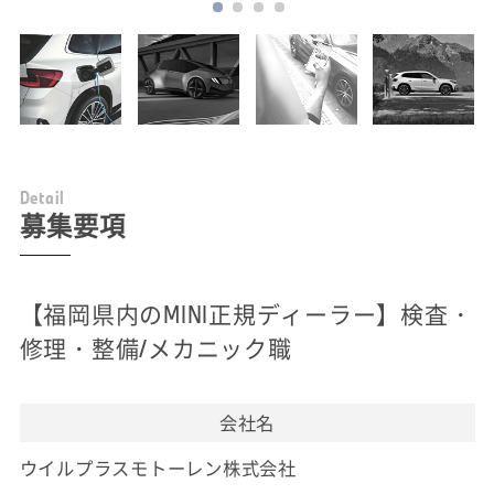
D
e
t
a
i
l
募集要項
【福岡県内のMINI正規ディーラー】検査・
修理・整備/メカニック職
会社名
ウイルプラスモトーレン株式会社