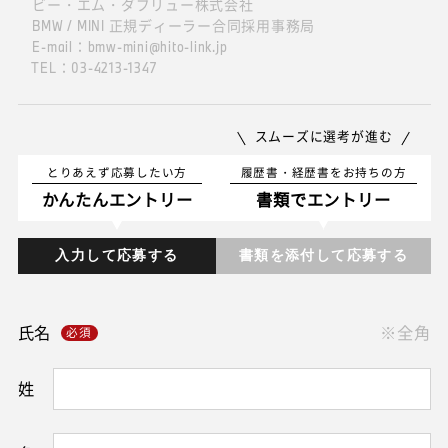
ビー・エム・ダブリュー株式会社
BMW / MINI 正規ディーラー合同採用事務局
E-mail：bmw-mini@hito-link.jp
TEL：03-4213-1347
スムーズに選考が進む
とりあえず応募したい方
履歴書・経歴書をお持ちの方
かんたんエントリー
書類でエントリー
入力して応募する
書類を添付して応募する
氏名
※全角
姓