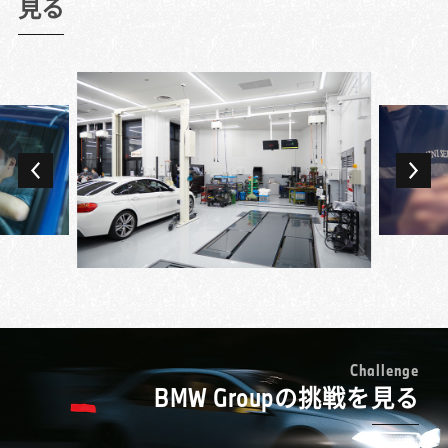
もその最先端で働けるというのはすごいこと
見る
お客様への品質に差が出ないようにしていま
せることになるくやしさを感じていました。
だと思います。
した。
もっと整備業を極めたいと転職を決め、BMW
今でも一番やりがいを感じるのが故障探求で
また、思いやりを人一倍意識していました。
正規ディーラーで新たなスタートを切ったの
す。時間がかかることもありますが、故障を
お客様の言葉をそのまま認識するのではな
が7年前です。
見つけて、自分の手で直したときのやりがい
く、その意図を徹底的に考え抜いて、お客様
BMW車は先進的なだけに難しそうなイメージ
は格別です。お客様もMINIを専門に扱うテク
の思い描く理想の状態にするということを認
が先行していましたが、いざ働いてみると故
ニシャンの知識や技術を求めてご来店いただ
識して対応しています。そのような意識で仕
障診断や修理のルールが明確で、しっかりと
いているので、できる限りご期待に応えたい
専門学校を卒業後、ずっと国産車の整備をし
事をしているからこそ、お客様に「本当にあ
体系化されていることにまず驚きました。
と思っています。あるときには、お客様のク
てきたのですが、自分でMINIを購入したのを
りがとう」と言われた時の歓びも大きいで
「ステップを踏んで進めていけば、答えにた
ルマに不具合があるものの、その不具合が出
機にその魅力に引き込まれ、仕事でも扱って
す。お客様の幸せの縁の下の力持ちという感
どり着くようになっている」というのは、
るタイミングがわからないということがあっ
みたいと思うようになり転職を決めました。
じですかね。
BMW車を初めて扱う上でも安心材料になりま
たのですが、何度も確認する中で故障を見つ
入社してまず印象的だったのは、先輩テクニ
す。eラーニングと座学、実習を組み合わせた
けることができ、直すことができました。そ
シャンたちのレベルの高さ。MINIだけに限ら
レベルの高い研修にも、学ぶことは多かった
のとき、お客様が泣きながら「本当にありが
ない車両への幅広い知識や、お客様の愛車へ
MINIのオーバーオール (ツナギ)を着られるこ
ですね。
とう」と歓んでくださったのです。お客様に
の配慮の細やかさなどに驚き、プレミアム・
とも仕事の魅力の一つです。多くの人にとっ
とっての特別なMINIを直すことができて、私
ブランドのメカニックとはこういうことなの
て憧れのブランドですし、純粋にカッコイイ
もうれしかったですね。
かと身にしみて感じたのを覚えています。
と思っています。このオーバーオールを着る
C
h
a
l
l
e
n
g
e
故障探求をする際には、「絶対これだろう」
教育プログラムの充実ぶりは予想以上でし
BMW Groupの挑戦を見る
ことで、MINIのテクニシャンであるという誇
と決めつけると重要なものを見逃してしまう
た。MINIの独自資格の頂点・マイスターを目
りを感じることができます。
ことがあるので、「多分これかな」というく
指す各段階で、レベルに合った様々な研修が
MINIのテクニシャンは試験を受けることで、