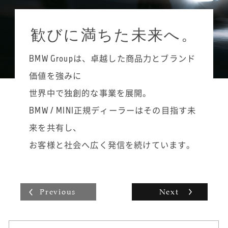
らいに留めて進めるようにしています。めず
設定されていて、やる気次第でどんどん知識
ジュニア・テクニシャンからMINIテクニシャ
らしい故障や頻度が少ない不具合はメモに残
と技術力を高めていくことができます。常に
ン、その上のMINIシニア・テクニシャン、そ
し、冊子にして後輩たちにも渡しています。
歓びに満ちた未来へ。
ステップアップを目指す楽しさややりがいが
して最高峰であるMINIマイスターへと昇格す
あり、自分の仕事への誇りを持てるのがマイ
ることができます。まずは着実にMINIテクニ
スター制度の良さだと思います。
BMW Groupは、卓越した商品力とブランド
シャンに昇格し、将来的にはMINIシニア・テ
クニシャンやMINIマイスターを目指したいで
価値を強みに
すね。かなり勉強しないと難しいですが、い
世界中で独創的な事業を展開。
つかは背中に「MINI MEISTER」と書かれたオ
ーバーオールを着るのが目標です。
BMW / MINI正規ディーラーはその目指す未
整備士は男性の仕事というイメージが強いか
来を共有し、
もしれませんが、女性でも扱いやすい工具も
最近は多々ありますので、男性の仕事と思う
お客様と社会へ広く発信を続けています。
必要はありません。私のように自動車整備士
の学校に通っていなくても、努力や工夫次第
で上を目指せるので、興味があればぜひ飛び
込んでみることをおすすめします。
Previous
Next