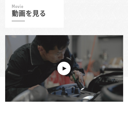
M
o
v
i
e
動画を見る