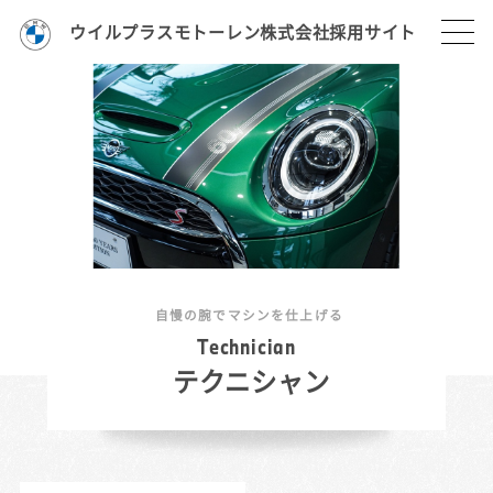
ウイルプラスモトーレン株式会社採用サイト
自慢の腕でマシンを仕上げる
T
e
c
h
n
i
c
i
a
n
テクニシャン