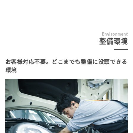
E
n
v
i
r
o
n
m
e
n
t
整備環境
お客様対応不要。どこまでも整備に没頭できる
環境