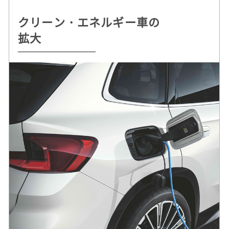
クリーン・エネルギー車の
持続可能な
自動運転 /
ドライビング・プレジャー
拡大
クルマづくりを追求
デジタル・サービスの革新
へのこだわり