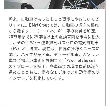
将来、自動車はもっともっと環境にやさしいモビ
リティに。BMW Groupでは、自動車の概念を根底
から覆すクリーン・エネルギー車の開発を加速。
2023年までに25車種以上の電動車両を市場に投入
し、そのうち13車種を排気ガスゼロの電気自動車
（EV）とします。現在は、世界の多様なニーズに
応え、ハイブリッド車、ディーゼル車、ガソリン
車など幅広い車両を展開する「Power of choice」
のアプローチを採用。各車両での環境負荷低減を
進めるとともに、様々なモデルでフルEV仕様のラ
インナップを強化しています。
※
2020年実績。DJSIは、ダウ・ジョーンズ社（米
国）とSAM社（スイス）による国際的なサステ
ナビリティ株式指標。