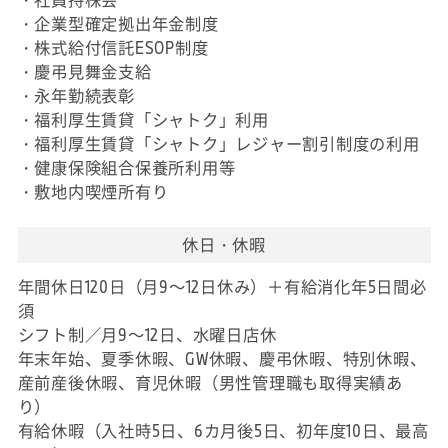
・企業型確定拠出年金制度
・株式給付信託ESOP制度
・慶弔見舞金支給
・永年勤続表彰
・福利厚生賃貸「シャトク」利用
・福利厚生賃貸「シャトク」レジャー割引制度の利用
・健康保険組合保養所利用等
・敷地内喫煙所有り
休日・休暇
年間休日120日（月9～12日休み）＋有給消化年5日間必
須
シフト制／月9～12日、水曜日店休
年末年始、夏季休暇、GW休暇、慶弔休暇、特別休暇、
産前産後休暇、育児休暇（男性管理職も取得実績あ
り）
有給休暇（入社時5日、6カ月後5日、初年度10日、最高