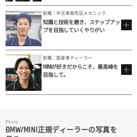
現在のディーラーへの転職は、私にとっては
「再入社」でした。新卒入社後に約7年間テク
前職：中古車販売店メカニック
ニシャンとして働いたのちに、他社を経験。
知識と技術を磨き、ステップアッ
それでもやはりBMWでの仕事のおもしろさが
プを目指していくやりがい
忘れられず、かつての上司に声をかけていた
今でも忘れられない
だいたのを機に元の環境での再スタートを切
お客様からの「ありがとう」。
りました。
前職の中古車販売店では、メーカーを問わず
預かったお客様のクルマは1人の担当が隅々ま
前職：国産車ディーラー
様々な車種を扱える良さは感じていたもの
で見ます。預かっている以上は『お客様の大
MINIが好きだからこそ、最高峰を
の、故障診断や整備そのものをどこまでも追
切な想いがこめられている特別な1台』という
目指して。
求していける楽しさは正規ディーラーならで
ことを忘れずに、傷や汚れなどに細心の注意
資格制度から生まれる仕事への誇り
は。BMWには専用の診断機（テスター）があ
を払い整備にあたります。
り、それが車に搭載されたコンピュータと連
整備士という仕事をする中で男性に劣る部分
民間の整備工場でメカニックをしていた前職
携して不具合を判定。診断結果とその対応記
も痛感しました。どうしても男性より力が劣
で、しばしば直面していたのが「この内容で
録はネットワークを介してメーカーに届けら
り、悔しい思いをしたこともありました。
は、うちでは整備できない」という壁でし
れ、情報として日々蓄積されていきます。そ
徐々に筋力はついてきましたが、それでもス
た。お客様から不具合の相談を受けても、診
P
h
o
t
o
れにより、診断方法やトラブルシューティン
ムーズに仕事を行うのは難しかったです。
断機などの専用ツールや車両の資料がないた
MINIマイスターを目標に。
BMW/MINI正規ディーラーの写真を
グのあり方もどんどん進化し、私たちはいつ
だからこそ自分で工具を工夫して使うことで
め、結局は正規ディーラーにお客様の車を任