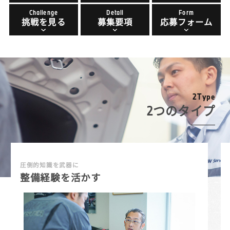
Challenge
Detail
Form
挑戦を見る
募集要項
応募フォーム
2
T
y
p
e
2つのタイプ
圧倒的知識を武器に
整備経験を活かす