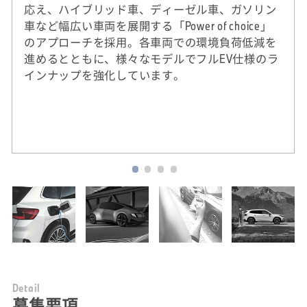
応え、ハイブリッド車、ディーゼル車、ガソリン
車など幅広い車両を展開する「Power of choice」
のアプローチを採用。各車両での環境負荷低減を
進めるとともに、様々なモデルでフルEV仕様のラ
インナップを強化しています。
※
2020年実績。DJSIは、ダウ・ジョーンズ社（米
国）とSAM社（スイス）による国際的なサステ
ナビリティ株式指標。
D
e
t
a
i
l
募集要項