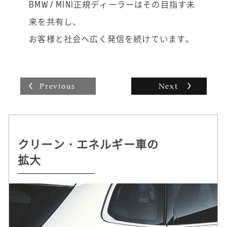
事故や故障の際に「どうしたらいいかわから
BMW / MINI正規ディーラーはその目指す未
ない」とお困りのお電話をいただくこともあ
来を共有し、
り、ロード・サービスなどをすべて手配して
一番早く済む方法をご提案し、安心していた
お客様と社会へ広く発信を続けています。
だけるとうれしいですね。お客様にとってベ
ストなご提案をして歓んでいただけるとやり
がいを感じます。
Previous
Next
クリーン・エネルギー車の
持続可能な
自動運転 /
ドライビング・プレジャー
拡大
クルマづくりを追求
デジタル・サービスの革新
へのこだわり