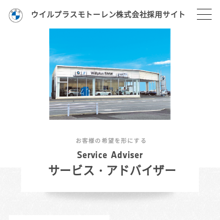
ウイルプラスモトーレン株式会社採用サイト
お客様の希望を形にする
S
e
r
v
i
c
e
A
d
v
i
s
e
r
サービス・アドバイザー