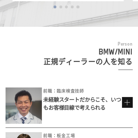
P
e
r
s
o
n
BMW/MINI
正規ディーラーの人を知る
前職：臨床検査技師
未経験スタートだからこそ、いつ
もお客様目線で考えられる
前職：板金工場