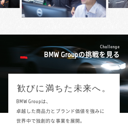
人のお仕事です。フランクな対応を好むお客
見ながら入庫スケジュールを組み立てたり、
検・車検などの入庫受付や予約調整、サービ
様には、節度は保ちつつ柔らかく接するな
同時進行している複数の案件を把握して、お
ス部門での電話対応を担当しています。
ど、お客様に合わせた接遇を意識していま
客様に連絡を取ったりといったことが欠かせ
点検や車検では基本的な項目は決まっている
す。お孫さんが好きなエンブレムのグッズを
ません。
ものの、それを超えたお客様の潜在ニーズを
MINIは女性のお客様にもとても人気の高いブ
お渡ししたら顔を覚えてくださって、「髪切
接客業は全くの未経験でしたが、BMW Group
捉えて、プラスの提案につなげていくのがサ
ランドです。クルマについては詳しくないと
った？」と気軽にお声がけいただくなど、う
の充実した研修制度がキャリアチェンジを支
ービス・アドバイザーの重要な役割です。初
いう方が多いので、いかにもクルマを知って
れしいことも多々あります。
えてくれました。お客様とのコミュニケーシ
めて対応させていただくお客様であっても、
いそうな男性のベテランスタッフよりも、私
C
h
a
l
l
e
n
g
e
ョンのとり方や電話対応の基本など、ロール
整備履歴などをあらかじめ確認しておき、
BMW Groupの挑戦を見る
のほうが気軽に相談できるとおっしゃる方も
プレイングを中心にした実践的なプログラム
「前に修理されたこの部分は、その後いかが
たくさんいます。女性のお客様にご説明する
を受講することで、安心して新たなスタート
ですか？」など会話を広げていきます。1対1の
際には、女性でなければ気づかないこともあ
が切れたと思います。
接客でどうアプローチし、お客様との距離を
ると思うので、MINIのサービス・アドバイザ
縮めていくかは、前職での販売経験が活きる
ーとして女性であることはむしろ強みだと感
歓びに満ちた未来へ。
点でもあります。タイヤ交換やボディコーテ
じていますね。私自身、MINIのゴーカート・
ィングなど、その時々の店舗での注力ポイン
フィーリングにはまっていて、MINIが大好き
トを意識しながら、販売促進につなげていき
BMW Groupは、
なので、「どういう装備にしたらいい？」と
ます。
か、「何色がいいと思う？」といったご相談
卓越した商品力とブランド価値を強みに
には自分のクルマのように楽しくお話させて
世界中で独創的な事業を展開。
いただいています。