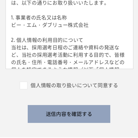
は、以下の通りにお取り扱いいたします。
1. 事業者の氏名又は名称
ビー・エム・ダブリュー株式会社
2. 個人情報の利用目的について
当社は、採用選考日程のご連絡や資料の発送な
ど、当社の採用選考活動に利用する目的で、皆様
の氏名・住所・電話番号・メールアドレスなどの
個人を特定できるような情報（以下「個人情報」
と呼びます）を収集させていただきます。
外国籍の方からは、日本国での就労可否の確認に
個人情報の取り扱いについて同意する
利用する目的で、日本国の在留および就労資格を
確認できる情報を収集させていただきます。
また、特定の業務に従事することが可能であるか
を判断する目的で、健康診断書や障害者手帳等の
送信内容を確認する
提出をお願いすることがあります。
なお、電話によるお問い合わせや当社からのご連
絡等の際、内容の正確な記録、内容の再確認等の