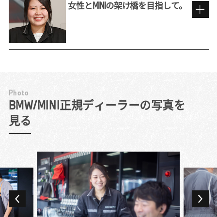
に「フロント」と呼ばれる業務がディーラー
女性とMINIの架け橋を目指して。
にあることを知りませんでした。漠然と販売
職のイメージを持って応募したものの、面接
前職での販売員としての経験を活かして
で詳しく話を聞いて、お客様の修理・点検の
依頼に対応し、テクニシャン（整備士）との
間に立つサービス・アドバイザーの役割につ
私にとってBMWは子どもの頃からの憧れで
いて理解。仕事を通して車の構造などテクニ
す。今はそんなブランドの看板を背負ってい
カルな面にも詳しくなれると聞き、むしろ興
るという意識を持ち、それにふさわしい立ち
P
h
o
t
o
味が深まりましたね。
居振る舞いをするように心掛けています。仕
MINIを求める女性客の頼れる存在に。
BMW/MINI正規ディーラーの写真を
対応件数は日によってまちまちですが、週末
事中はもちろん、たとえば仕事帰りにコンビ
見る
には10組近いお客様をご案内することも。点
ニに立ち寄ったときも、常にBMWのブラン
11年間、BMW Group正規ディーラーでテクニシ
検・整備で来店されたお客様の車のお預かり
ド・イメージを崩さないよう意識しています
ャンを務め、3年前に「お客様に直接関わる仕
から返却まですべての流れを担当します。
ね。
事にチャレンジしてみたい」とサービス・ア
様々な車種やバラエティに富んだお客様と
業務でもプレミアムなお客様にふさわしいサ
ドバイザーに転向しました。整備士からの転
日々接することができるため、「車が好き
ービスが必要です。言葉遣いや立ち居振る舞
職者は多い職種ながら、当初はやはり感覚の
で、人が好き」という人には非常におもしろ
いでもお手本のようなお客様がたくさんいら
違いが大きかったですね。目の前にある車に
い環境だと思います。
っしゃいますので、日々勉強させていただい
全力を注ぐテクニシャンとは異なり、サービ
大好きなMINIのディーラーで働きたい！と以
ています。ただし、誰にでも同じ対応が良い
ス・アドバイザーに必要なのは店舗全体の動
前から転職先を探していて、求人を見つけて
とは限りません。ブランドといっても、人対
きを捉えていく目です。作業場の混み状況を
迷わず申し込んだのが現在の職場です。点