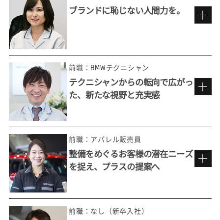
ブランドに恥じない人間力を。
車が好き、人が好き。だから楽しめる仕事
前職：BMWテクニシャン
テクニシャンからの転向で広がっ
た、新たな視野と充実感
BMWを背負うブランド・アンバサダー
として。
前職：アパレル販売員
整備をめぐるお客様の潜在ニーズ
を捉え、プラスの提案へ
充実した研修のもと、初めての接客へ
昔から車好きで、特に欧州車ディーラーで働
きたくて選んだ仕事ですが、実は当初、一般
前職：なし（新卒入社）