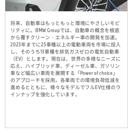
将来、自動車はもっともっと環境にやさしいモビ
リティに。BMW Groupでは、自動車の概念を根底
から覆すクリーン・エネルギー車の開発を加速。
2023年までに25車種以上の電動車両を市場に投入
し、そのうち13車種を排気ガスゼロの電気自動車
（EV）とします。現在は、世界の多様なニーズに
応え、ハイブリッド車、ディーゼル車、ガソリン
車など幅広い車両を展開する「Power of choice」
のアプローチを採用。各車両での環境負荷低減を
進めるとともに、様々なモデルでフルEV仕様のラ
インナップを強化しています。
※
2020年実績。DJSIは、ダウ・ジョーンズ社（米
国）とSAM社（スイス）による国際的なサステ
ナビリティ株式指標。