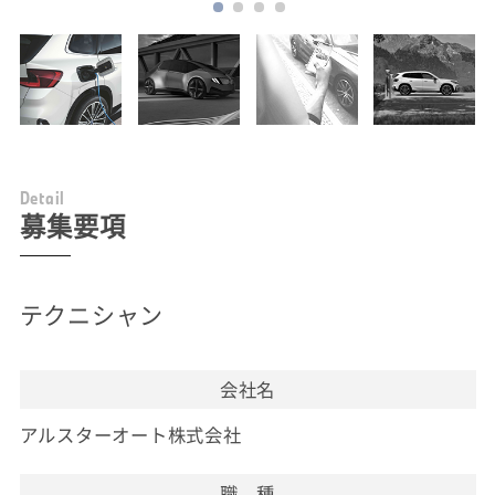
D
e
t
a
i
l
募集要項
テクニシャン
会社名
アルスターオート株式会社
職 種