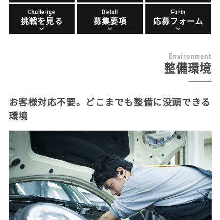
Challenge
Detail
Form
挑戦を見る
募集要項
応募フォーム
E
n
v
i
r
o
n
m
e
n
t
整備環境
お客様対応不要。どこまでも整備に没頭できる
環境