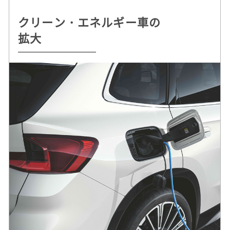
クリーン・エネルギー車の
持続可能な
自動運転 /
ドライビング・プレジャー
拡大
クルマづくりを追求
デジタル・サービスの革新
へのこだわり