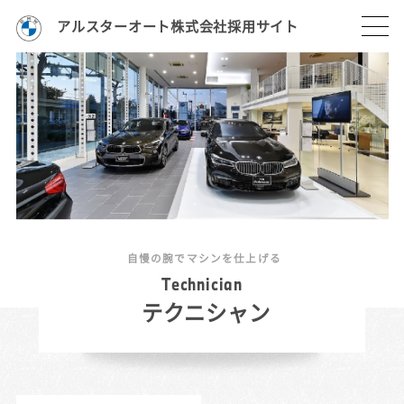
アルスターオート株式会社採用サイト
自慢の腕でマシンを仕上げる
T
e
c
h
n
i
c
i
a
n
テクニシャン