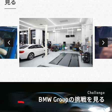
もその最先端で働けるというのはすごいこと
見る
お客様への品質に差が出ないようにしていま
せることになるくやしさを感じていました。
だと思います。
した。
もっと整備業を極めたいと転職を決め、BMW
今でも一番やりがいを感じるのが故障探求で
また、思いやりを人一倍意識していました。
正規ディーラーで新たなスタートを切ったの
す。時間がかかることもありますが、故障を
お客様の言葉をそのまま認識するのではな
が7年前です。
見つけて、自分の手で直したときのやりがい
く、その意図を徹底的に考え抜いて、お客様
BMW車は先進的なだけに難しそうなイメージ
は格別です。お客様もMINIを専門に扱うテク
の思い描く理想の状態にするということを認
が先行していましたが、いざ働いてみると故
ニシャンの知識や技術を求めてご来店いただ
識して対応しています。そのような意識で仕
障診断や修理のルールが明確で、しっかりと
いているので、できる限りご期待に応えたい
専門学校を卒業後、ずっと国産車の整備をし
事をしているからこそ、お客様に「本当にあ
体系化されていることにまず驚きました。
と思っています。あるときには、お客様のク
てきたのですが、自分でMINIを購入したのを
りがとう」と言われた時の歓びも大きいで
「ステップを踏んで進めていけば、答えにた
ルマに不具合があるものの、その不具合が出
機にその魅力に引き込まれ、仕事でも扱って
す。お客様の幸せの縁の下の力持ちという感
どり着くようになっている」というのは、
るタイミングがわからないということがあっ
みたいと思うようになり転職を決めました。
じですかね。
BMW車を初めて扱う上でも安心材料になりま
たのですが、何度も確認する中で故障を見つ
入社してまず印象的だったのは、先輩テクニ
す。eラーニングと座学、実習を組み合わせた
けることができ、直すことができました。そ
シャンたちのレベルの高さ。MINIだけに限ら
レベルの高い研修にも、学ぶことは多かった
のとき、お客様が泣きながら「本当にありが
ない車両への幅広い知識や、お客様の愛車へ
MINIのオーバーオール (ツナギ)を着られるこ
ですね。
とう」と歓んでくださったのです。お客様に
の配慮の細やかさなどに驚き、プレミアム・
とも仕事の魅力の一つです。多くの人にとっ
とっての特別なMINIを直すことができて、私
ブランドのメカニックとはこういうことなの
て憧れのブランドですし、純粋にカッコイイ
もうれしかったですね。
かと身にしみて感じたのを覚えています。
と思っています。このオーバーオールを着る
C
h
a
l
l
e
n
g
e
故障探求をする際には、「絶対これだろう」
教育プログラムの充実ぶりは予想以上でし
BMW Groupの挑戦を見る
ことで、MINIのテクニシャンであるという誇
と決めつけると重要なものを見逃してしまう
た。MINIの独自資格の頂点・マイスターを目
りを感じることができます。
ことがあるので、「多分これかな」というく
指す各段階で、レベルに合った様々な研修が
MINIのテクニシャンは試験を受けることで、