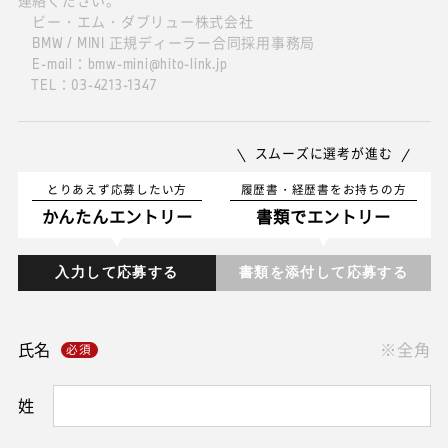
連絡ください。
ビー・エム・ダブリュー株式会社
BMW / MINI 正規ディーラー合同採用事務局
E-mail：bmw-mini@hito-link.jp
TEL：03-4213-1347
スムーズに選考が進む
とりあえず応募したい方
履歴書・経歴書をお持ちの方
かんたんエントリー
書類でエントリー
入力して応募する
書類を添付して応募する
氏名
※全角
姓