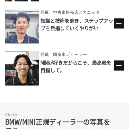
現在のディーラーへの転職は、私にとっては
「再入社」でした。新卒入社後に約7年間テク
前職：中古車販売店メカニック
ニシャンとして働いたのちに、他社を経験。
知識と技術を磨き、ステップアッ
それでもやはりBMWでの仕事のおもしろさが
プを目指していくやりがい
忘れられず、かつての上司に声をかけていた
今でも忘れられない
だいたのを機に元の環境での再スタートを切
お客様からの「ありがとう」。
りました。
前職の中古車販売店では、メーカーを問わず
預かったお客様のクルマは1人の担当が隅々ま
前職：国産車ディーラー
様々な車種を扱える良さは感じていたもの
で見ます。預かっている以上は『お客様の大
MINIが好きだからこそ、最高峰を
の、故障診断や整備そのものをどこまでも追
切な想いがこめられている特別な1台』という
目指して。
求していける楽しさは正規ディーラーならで
ことを忘れずに、傷や汚れなどに細心の注意
資格制度から生まれる仕事への誇り
は。BMWには専用の診断機（テスター）があ
を払い整備にあたります。
り、それが車に搭載されたコンピュータと連
整備士という仕事をする中で男性に劣る部分
民間の整備工場でメカニックをしていた前職
携して不具合を判定。診断結果とその対応記
も痛感しました。どうしても男性より力が劣
で、しばしば直面していたのが「この内容で
録はネットワークを介してメーカーに届けら
り、悔しい思いをしたこともありました。
は、うちでは整備できない」という壁でし
れ、情報として日々蓄積されていきます。そ
徐々に筋力はついてきましたが、それでもス
た。お客様から不具合の相談を受けても、診
P
h
o
t
o
れにより、診断方法やトラブルシューティン
ムーズに仕事を行うのは難しかったです。
断機などの専用ツールや車両の資料がないた
MINIマイスターを目標に。
BMW/MINI正規ディーラーの写真を
グのあり方もどんどん進化し、私たちはいつ
だからこそ自分で工具を工夫して使うことで
め、結局は正規ディーラーにお客様の車を任