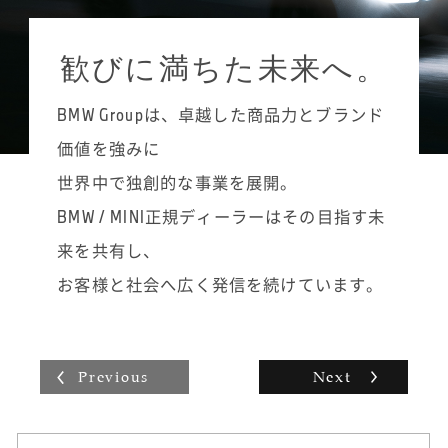
らいに留めて進めるようにしています。めず
設定されていて、やる気次第でどんどん知識
ジュニア・テクニシャンからMINIテクニシャ
らしい故障や頻度が少ない不具合はメモに残
と技術力を高めていくことができます。常に
ン、その上のMINIシニア・テクニシャン、そ
し、冊子にして後輩たちにも渡しています。
歓びに満ちた未来へ。
ステップアップを目指す楽しさややりがいが
して最高峰であるMINIマイスターへと昇格す
あり、自分の仕事への誇りを持てるのがマイ
ることができます。まずは着実にMINIテクニ
スター制度の良さだと思います。
BMW Groupは、卓越した商品力とブランド
シャンに昇格し、将来的にはMINIシニア・テ
クニシャンやMINIマイスターを目指したいで
価値を強みに
すね。かなり勉強しないと難しいですが、い
世界中で独創的な事業を展開。
つかは背中に「MINI MEISTER」と書かれたオ
ーバーオールを着るのが目標です。
BMW / MINI正規ディーラーはその目指す未
整備士は男性の仕事というイメージが強いか
来を共有し、
もしれませんが、女性でも扱いやすい工具も
最近は多々ありますので、男性の仕事と思う
お客様と社会へ広く発信を続けています。
必要はありません。私のように自動車整備士
の学校に通っていなくても、努力や工夫次第
で上を目指せるので、興味があればぜひ飛び
込んでみることをおすすめします。
Previous
Next