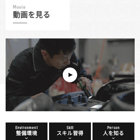
M
o
v
i
e
動画を見る
Environment
Skill
Person
整備環境
スキル習得
人を知る