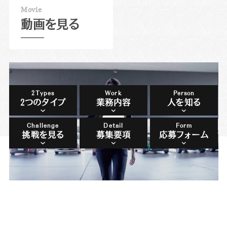
M
o
v
i
e
動画を見る
2Types
Work
Person
2つのタイプ
業務内容
人を知る
Challenge
Detail
Form
挑戦を見る
募集要項
応募フォーム