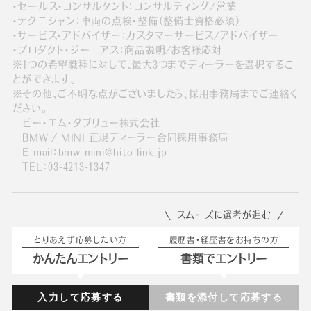
・セールス・コンサルタント：コンサルティング/営業
・テクニシャン：車両の点検・整備（整備士資格必須）
・サービス・アドバイザー：カスタマーサービス/アドバイザー
・プロダクト・ジーニアス：商品説明/お客様応対
※1つの希望職種に対して、最大3つまでディーラーを選択するこ
とができます。
※その他、ご不明な点がございましたら、採用事務局までご連絡く
ださい。
ビー・エム・ダブリュー株式会社
BMW / MINI 正規ディーラー合同採用事務局
E-mail：bmw-mini@hito-link.jp
TEL：03-4213-1347
スムーズに選考が進む
とりあえず応募したい方
履歴書・経歴書をお持ちの方
かんたんエントリー
書類でエントリー
入力して応募する
書類を添付して応募する