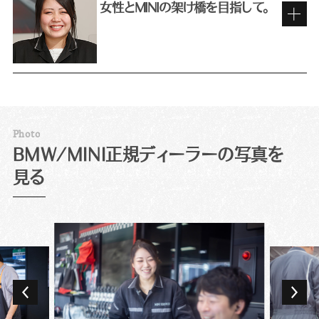
ト」と呼ばれる業務がディーラーにあることを知
女性とMINIの架け橋を目指して。
りませんでした。漠然と販売職のイメージを持っ
て応募したものの、面接で詳しく話を聞いて、お
前職での販売員としての経験を活かして
客様の修理・点検の依頼に対応し、テクニシャン
（整備士）との間に立つサービス・アドバイザー
の役割について理解。仕事を通して車の構造な
私にとってBMWは子どもの頃からの憧れです。
どテクニカルな面にも詳しくなれると聞き、むし
今はそんなブランドの看板を背負っているという
ろ興味が深まりましたね。
意識を持ち、それにふさわしい立ち居振る舞いを
P
h
o
t
o
対応件数は日によってまちまちですが、週末には
するように心掛けています。仕事中はもちろん、た
MINIを求める女性客の頼れる存在に。
BMW/MINI正規ディーラーの写真を
10組近いお客様をご案内することも。点検・整備
とえば仕事帰りにコンビニに立ち寄ったときも、
で来店されたお客様の車のお預かりから返却ま
見る
常にBMWのブランド・イメージを崩さないよう
11年間、BMW Group正規ディーラーでテクニ
ですべての流れを担当します。様々な車種やバ
意識していますね。
シャンを務め、3年前に「お客様に直接関わる仕事
ラエティに富んだお客様と日々接することができ
業務でもプレミアムなお客様にふさわしいサー
にチャレンジしてみたい」とサービス・アドバイザ
るため、「車が好きで、人が好き」という人には非
ビスが必要です。言葉遣いや立ち居振る舞いで
ーに転向しました。整備士からの転職者は多い職
常におもしろい環境だと思います。
もお手本のようなお客様がたくさんいらっしゃい
種ながら、当初はやはり感覚の違いが大きかった
ますので、日々勉強させていただいています。た
ですね。目の前にある車に全力を注ぐテクニシャ
だし、誰にでも同じ対応が良いとは限りません。
ンとは異なり、サービス・アドバイザーに必要な
大好きなMINIのディーラーで働きたい！と以前
ブランドといっても、人対人のお仕事です。フラ
のは店舗全体の動きを捉えていく目です。作業
から転職先を探していて、求人を見つけて迷わず
ンクな対応を好むお客様には、節度は保ちつつ柔
場の混み状況を見ながら入庫スケジュールを組
申し込んだのが現在の職場です。点検・車検など