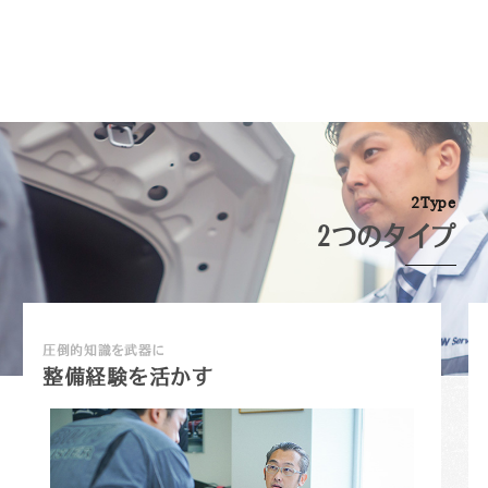
2
T
y
p
e
2つのタイプ
圧倒的知識を武器に
整備経験を活かす