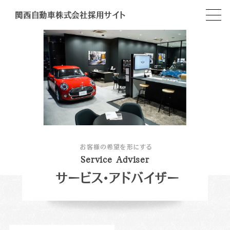
関西自動車株式会社採用サイト
お客様の希望を形にする
S
e
r
v
i
c
e
A
d
v
i
s
e
r
サービス・アドバイザー