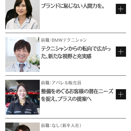
ブランドに恥じない人間力を。
車が好き、人が好き。だから楽しめる仕事
前職：BMWテクニシャン
テクニシャンからの転向で広がっ
た、新たな視野と充実感
BMWを背負うブランド・アンバサダー
として。
前職：アパレル販売員
整備をめぐるお客様の潜在ニーズ
を捉え、プラスの提案へ
充実した研修のもと、初めての接客へ
昔から車好きで、特に欧州車ディーラーで働きた
くて選んだ仕事ですが、実は当初、一般に「フロン
前職：なし（新卒入社）