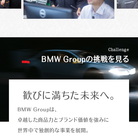
らかく接するなど、お客様に合わせた接遇を意識
み立てたり、同時進行している複数の案件を把握
の入庫受付や予約調整、サービス部門での電話
しています。お孫さんが好きなエンブレムのグッ
して、お客様に連絡を取ったりといったことが欠
対応を担当しています。
ズをお渡ししたら顔を覚えてくださって、「髪切っ
かせません。
点検や車検では基本的な項目は決まっているも
た？」と気軽にお声がけいただくなど、うれしいこ
接客業は全くの未経験でしたが、BMW Group
のの、それを超えたお客様の潜在ニーズを捉え
MINIは女性のお客様にもとても人気の高いブラ
とも多々あります。
の充実した研修制度がキャリアチェンジを支え
て、プラスの提案につなげていくのがサービス・
ンドです。クルマについては詳しくないという方
てくれました。お客様とのコミュニケーションのと
アドバイザーの重要な役割です。初めて対応さ
が多いので、いかにもクルマを知っていそうな男
り方や電話対応の基本など、ロールプレイング
せていただくお客様であっても、整備履歴などを
C
h
a
l
l
e
n
g
e
性のベテランスタッフよりも、私のほうが気軽に
を中心にした実践的なプログラムを受講するこ
あらかじめ確認しておき、「前に修理されたこの
BMW Groupの挑戦を見る
相談できるとおっしゃる方もたくさんいます。女性
とで、安心して新たなスタートが切れたと思いま
部分は、その後いかがですか？」など会話を広げ
のお客様にご説明する際には、女性でなければ
す。
ていきます。1対1の接客でどうアプローチし、お
気づかないこともあると思うので、MINIのサー
客様との距離を縮めていくかは、前職での販売
ビス・アドバイザーとして女性であることはむし
経験が活きる点でもあります。タイヤ交換やボデ
ろ強みだと感じていますね。私自身、MINIのゴー
歓びに満ちた未来へ。
ィコーティングなど、その時々の店舗での注力ポ
カート・フィーリングにはまっていて、MINIが大好
イントを意識しながら、販売促進につなげていき
きなので、「どういう装備にしたらいい？」とか、
ます。
BMW Groupは、
「何色がいいと思う？」といったご相談には自分の
クルマのように楽しくお話させていただいていま
卓越した商品力とブランド価値を強みに
す。
世界中で独創的な事業を展開。
事故や故障の際に「どうしたらいいかわからな