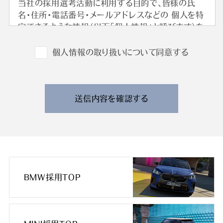
当社の採用選考活動に利用する目的で、皆様の氏
名・住所・電話番号・メールアドレスなどの 個人を特
定できるような情報（以下「個人情報」と呼びます）を
収集させていただきます。
外国籍の方からは、日本国での就労可否の確認に利
個人情報の取り扱いについて同意する
用する目的で、日本国の在留および就労資格を確認
できる情報を収集させていただきます。
また、特定の業務に従事することが可能であるかを
判断する目的で、健康診断書や障害者手帳等の提出
送信内容を確認する
をお願いすることがあります。
なお、電話によるお問い合わせや当社からのご連絡
等の際、内容の正確な記録、内容の再確認等のため
に、通話内容を録音させて頂く場合があります。
3. 個人情報の保管・管理について
BMW採用TOP
収集した皆様の個人情報は、当社の責任のもとで不
適切な取り扱いが行われないよう厳重に管理いたし
ます。
また、当社の採用活動の終了に伴い、当社の責任の