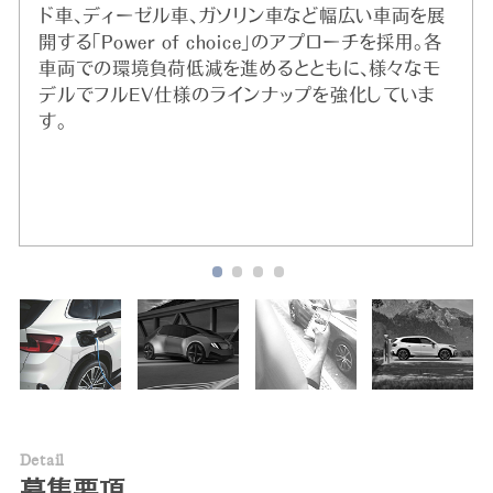
ド車、ディーゼル車、ガソリン車など幅広い車両を展
開する「Power of choice」のアプローチを採用。各
車両での環境負荷低減を進めるとともに、様々なモ
デルでフルEV仕様のラインナップを強化していま
す。
※
2020年実績。DJSIは、ダウ・ジョーンズ社（米国）と
SAM社（スイス）による国際的なサステナビリティ
株式指標。
D
e
t
a
i
l
募集要項