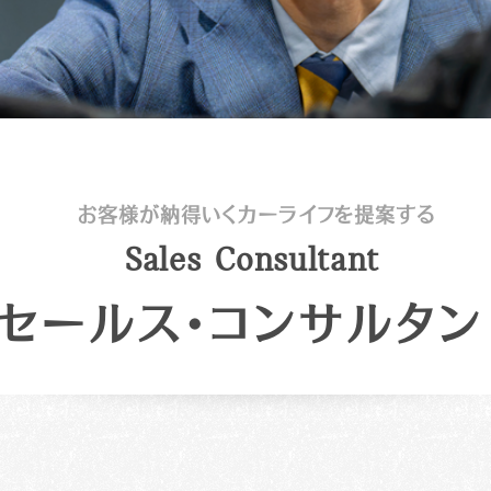
お客様が納得いくカーライフを提案する
S
a
l
e
s
C
o
n
s
u
l
t
a
n
t
セールス・コンサルタン