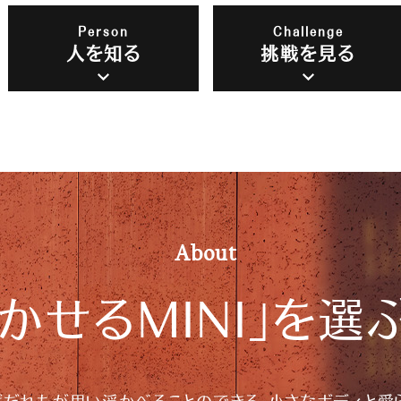
Person
Challenge
人を知る
挑戦を見る
A
b
o
u
t
かせるMINI」を
選