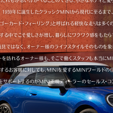
けばだれもが思い浮かべることのできる、小さなボディと愛
1959年に誕生したクラッシクMINIから現代に至るまで
ゴーカード・フィーリング」と呼ばれる軽快な走りは多く
する中でこそ愛しさが増し、暮らしにワクワク感をもたらす
道具ではなく、オーナー様のライフスタイルそのものを象
ラーを訪れるオーナー様も、そこで働くスタッフも本当にMI
するお客様に対しても、MINIを愛するMINIワールドの
サポートするのがMINI正規ディーラーのセールス・コ