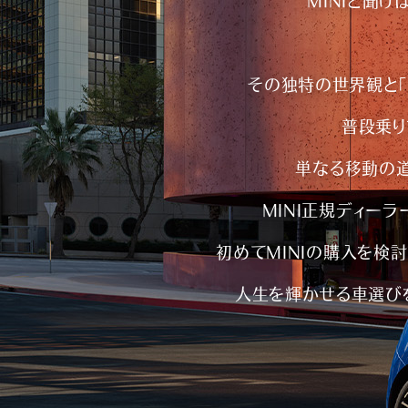
MINIと聞
その独特の世界観と「
普段乗り
単なる移動の
MINI正規ディー
初めてMINIの購入を検討
人生を輝かせる車選びを