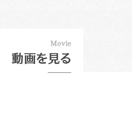
M
o
v
i
e
動画を見る