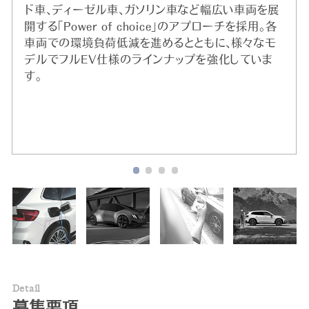
ド車、ディーゼル車、ガソリン車など幅広い車両を展
開する「Power of choice」のアプローチを採用。各
車両での環境負荷低減を進めるとともに、様々なモ
デルでフルEV仕様のラインナップを強化していま
す。
※
2020年実績。DJSIは、ダウ・ジョーンズ社（米国）と
SAM社（スイス）による国際的なサステナビリティ
株式指標。
D
e
t
a
i
l
募集要項