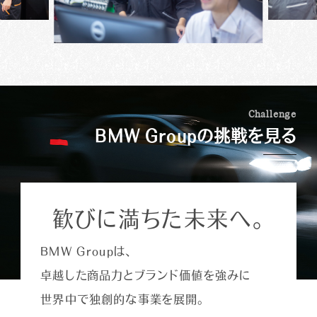
らかく接するなど、お客様に合わせた接遇を意識
み立てたり、同時進行している複数の案件を把握
の入庫受付や予約調整、サービス部門での電話
しています。お孫さんが好きなエンブレムのグッ
して、お客様に連絡を取ったりといったことが欠
対応を担当しています。
ズをお渡ししたら顔を覚えてくださって、「髪切っ
かせません。
点検や車検では基本的な項目は決まっているも
た？」と気軽にお声がけいただくなど、うれしいこ
接客業は全くの未経験でしたが、BMW Group
のの、それを超えたお客様の潜在ニーズを捉え
MINIは女性のお客様にもとても人気の高いブラ
とも多々あります。
の充実した研修制度がキャリアチェンジを支え
て、プラスの提案につなげていくのがサービス・
ンドです。クルマについては詳しくないという方
てくれました。お客様とのコミュニケーションのと
アドバイザーの重要な役割です。初めて対応さ
が多いので、いかにもクルマを知っていそうな男
り方や電話対応の基本など、ロールプレイング
せていただくお客様であっても、整備履歴などを
C
h
a
l
l
e
n
g
e
性のベテランスタッフよりも、私のほうが気軽に
を中心にした実践的なプログラムを受講するこ
あらかじめ確認しておき、「前に修理されたこの
BMW Groupの挑戦を見る
相談できるとおっしゃる方もたくさんいます。女性
とで、安心して新たなスタートが切れたと思いま
部分は、その後いかがですか？」など会話を広げ
のお客様にご説明する際には、女性でなければ
す。
ていきます。1対1の接客でどうアプローチし、お
気づかないこともあると思うので、MINIのサー
客様との距離を縮めていくかは、前職での販売
ビス・アドバイザーとして女性であることはむし
経験が活きる点でもあります。タイヤ交換やボデ
ろ強みだと感じていますね。私自身、MINIのゴー
歓びに満ちた未来へ。
ィコーティングなど、その時々の店舗での注力ポ
カート・フィーリングにはまっていて、MINIが大好
イントを意識しながら、販売促進につなげていき
きなので、「どういう装備にしたらいい？」とか、
ます。
BMW Groupは、
「何色がいいと思う？」といったご相談には自分の
クルマのように楽しくお話させていただいていま
卓越した商品力とブランド価値を強みに
す。
世界中で独創的な事業を展開。
事故や故障の際に「どうしたらいいかわからな