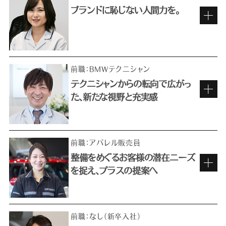
ブランドに恥じない人間力を。
車が好き、人が好き。だから楽しめる仕事
前職：BMWテクニシャン
テクニシャンからの転向で広がっ
た、新たな視野と充実感
BMWを背負うブランド・アンバサダー
として。
前職：アパレル販売員
整備をめぐるお客様の潜在ニーズ
を捉え、プラスの提案へ
充実した研修のもと、初めての接客へ
昔から車好きで、特に欧州車ディーラーで働きた
くて選んだ仕事ですが、実は当初、一般に「フロン
前職：なし（新卒入社）