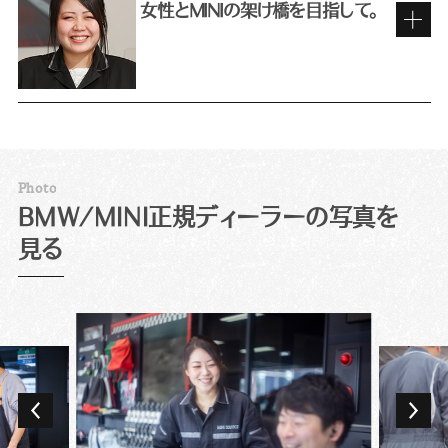
ト」と呼ばれる業務がディーラーにあることを知
女性とMINIの架け橋を目指して。
りませんでした。漠然と販売職のイメージを持っ
て応募したものの、面接で詳しく話を聞いて、お
前職での販売員としての経験を活かして
客様の修理・点検の依頼に対応し、テクニシャン
（整備士）との間に立つサービス・アドバイザー
の役割について理解。仕事を通して車の構造な
私にとってBMWは子どもの頃からの憧れです。
どテクニカルな面にも詳しくなれると聞き、むし
今はそんなブランドの看板を背負っているという
ろ興味が深まりましたね。
意識を持ち、それにふさわしい立ち居振る舞いを
P
h
o
t
o
対応件数は日によってまちまちですが、週末には
するように心掛けています。仕事中はもちろん、た
MINIを求める女性客の頼れる存在に。
BMW/MINI正規ディーラーの写真を
10組近いお客様をご案内することも。点検・整備
とえば仕事帰りにコンビニに立ち寄ったときも、
で来店されたお客様の車のお預かりから返却ま
見る
常にBMWのブランド・イメージを崩さないよう
11年間、BMW Group正規ディーラーでテクニ
ですべての流れを担当します。様々な車種やバ
意識していますね。
シャンを務め、3年前に「お客様に直接関わる仕事
ラエティに富んだお客様と日々接することができ
業務でもプレミアムなお客様にふさわしいサー
にチャレンジしてみたい」とサービス・アドバイザ
るため、「車が好きで、人が好き」という人には非
ビスが必要です。言葉遣いや立ち居振る舞いで
ーに転向しました。整備士からの転職者は多い職
常におもしろい環境だと思います。
もお手本のようなお客様がたくさんいらっしゃい
種ながら、当初はやはり感覚の違いが大きかった
ますので、日々勉強させていただいています。た
ですね。目の前にある車に全力を注ぐテクニシャ
だし、誰にでも同じ対応が良いとは限りません。
ンとは異なり、サービス・アドバイザーに必要な
大好きなMINIのディーラーで働きたい！と以前
ブランドといっても、人対人のお仕事です。フラ
のは店舗全体の動きを捉えていく目です。作業
から転職先を探していて、求人を見つけて迷わず
ンクな対応を好むお客様には、節度は保ちつつ柔
場の混み状況を見ながら入庫スケジュールを組
申し込んだのが現在の職場です。点検・車検など