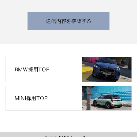
できる情報を収集させていただきます。
また、特定の業務に従事することが可能であるかを
判断する目的で、健康診断書や障害者手帳等の提出
送信内容を確認する
をお願いすることがあります。
なお、電話によるお問い合わせや当社からのご連絡
等の際、内容の正確な記録、内容の再確認等のため
に、通話内容を録音させて頂く場合があります。
3. 個人情報の保管・管理について
BMW採用TOP
収集した皆様の個人情報は、当社の責任のもとで不
適切な取り扱いが行われないよう厳重に管理いたし
ます。
また、当社の採用活動の終了に伴い、当社の責任の
MINI採用TOP
もとで適切に廃棄・消去いたします。お預かりした応
募書類は返却いたしませんので、予めご了承くださ
い。
4. 個人情報の第三者提供について