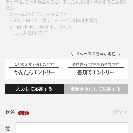
※その他、ご不明な点がございましたら、採用事務局までご連絡く
ださい。
ビー・エム・ダブリュー株式会社
BMW / MINI 正規ディーラー合同採用事務局
E-mail：bmw-mini@hito-link.jp
TEL：03-4213-1347
スムーズに選考が進む
とりあえず応募したい方
履歴書・経歴書をお持ちの方
かんたんエントリー
書類でエントリー
入力して応募する
書類を添付して応募する
氏名
※全角
姓