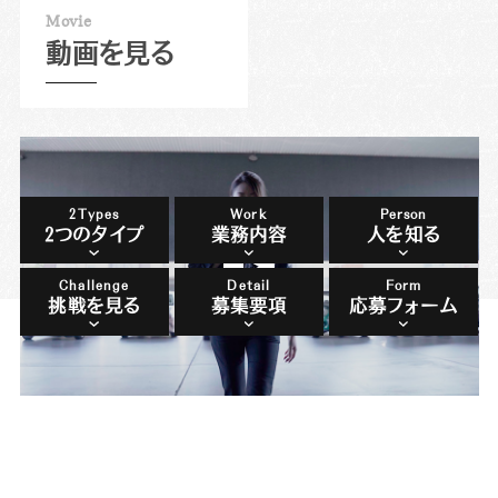
M
o
v
i
e
動画を見る
2Types
Work
Person
2つのタイプ
業務内容
人を知る
Challenge
Detail
Form
挑戦を見る
募集要項
応募フォーム