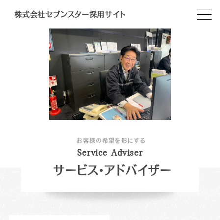
株式会社セブンスター採用サイト
お客様の希望を形にする
S
e
r
v
i
c
e
A
d
v
i
s
e
r
サービス・アドバイザー