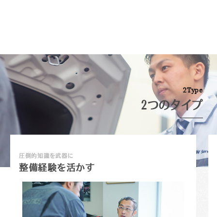
2
T
y
p
e
2つのタイプ
圧倒的知識を武器に
整備経験を活かす