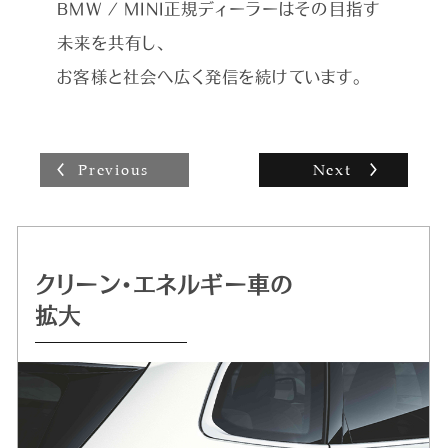
い」とお困りのお電話をいただくこともあり、ロー
BMW / MINI正規ディーラーはその目指す
ド・サービスなどをすべて手配して一番早く済む
未来を共有し、
方法をご提案し、安心していただけるとうれしい
ですね。お客様にとってベストなご提案をして歓
お客様と社会へ広く発信を続けています。
んでいただけるとやりがいを感じます。
Previous
Next
クリーン・エネルギー車の
持続可能な
自動運転 /
ドライビング・プレジャー
拡大
クルマづくりを追求
デジタル・サービスの革新
へのこだわり