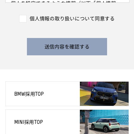
個人を特定できるような情報（以下「個人情報」
と呼びます）を収集させていただきます。
外国籍の方からは、日本国での就労可否の確認に
個人情報の取り扱いについて同意する
利用する目的で、日本国の在留および就労資格を
確認できる情報を収集させていただきます。
また、特定の業務に従事することが可能であるか
を判断する目的で、健康診断書や障害者手帳等の
送信内容を確認する
提出をお願いすることがあります。
なお、電話によるお問い合わせや当社からのご連
絡等の際、内容の正確な記録、内容の再確認等の
ために、通話内容を録音させて頂く場合がありま
す。
BMW採用TOP
3. 個人情報の保管・管理について
収集した皆様の個人情報は、当社の責任のもとで
不適切な取り扱いが行われないよう厳重に管理い
たします。
MINI採用TOP
また、当社の採用活動の終了に伴い、当社の責任
のもとで適切に廃棄・消去いたします。お預かり