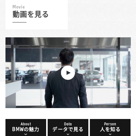
M
o
v
i
e
動画を見る
About
Data
Person
BMWの魅力
データで見る
人を知る