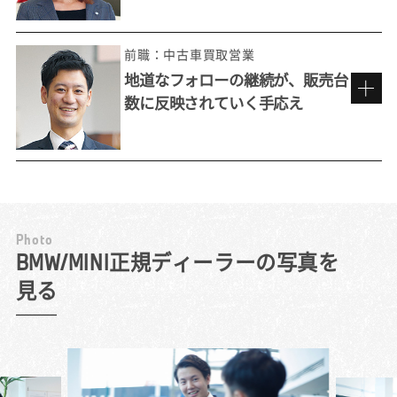
前職：中古車買取営業
地道なフォローの継続が、販売台
数に反映されていく手応え
来店しやすい雰囲気づくりを心がけて。
P
h
o
t
o
工夫を重ね、お客様との接点を増やす
BMW/MINI正規ディーラーの写真を
見る
『いつかこんな車に乗りたい』と自分が思え
る車を売りたいと考えて選んだのが、BMW正
規ディーラーでした。BMWの最大の特長は、
その独特の「乗り味」。お客様には積極的に
試乗を勧め、ハンドル操作の応答性や安定感
ある走りを体感していただきます。同乗した