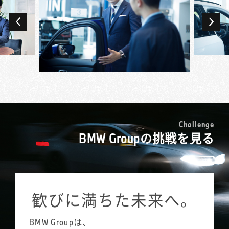
車内は貴重な営業の場でもあり、限られた空
新人の頃はお客様のご来店があると緊張し
間だからこそ打ち解けて話し、ニーズを深堀
て、こわばった状態で接客していましたが、
りできることも。ドイツ車、ディーゼルエン
それではいつまで経っても関係性が築けない
ジン、スポーツタイプなどお客様のこだわり
ことに気づきました。今はフランクに、お客
ごとに多様な競合ブランドがある中で、最終
様が乗られているクルマの気に入っている点
的にBMWを選んでいただけたときの歓びは大
などをお伺いし、話しやすい雰囲気をつくる
きいです。
ことを意識しています。
前職からの出向で現在のBMW正規ディーラー
日々接するお客様には、会社経営者や医師な
新規のご来店の場合、お客様も緊張されてい
で販売活動を始め、2年を経て正式に転籍とな
ど社会的ステータスの高い方も多数。普段の
ることが多いのです。「敷居が高くて入りづ
りました。同じ車を扱う営業職でも、中古車
暮らしでは関わる機会のないような方々と、
らかった」とおっしゃる方も多いのですが、
買取との感覚の差は大きく感じましたね。前
C
h
a
l
l
e
n
g
e
販売活動を通じてコミュニケーションを深
それは私たちが求めるあり方ではありませ
BMW Groupの挑戦を見る
職では、ある程度決まった手順で案件を進め
め、新しい世界を見ることができるのはBMW
ん。「女性の営業は少ないので話しやすい」
られたのに対し、多様な背景や考え方を持っ
というプレミアム・ブランドならではと思っ
とおっしゃっていただけることもあるので、
たお客様を理解し、それに合わせた提案が求
ています。
女性ならではの柔らかさを生かし、笑顔を大
められるのがBMWのセールス・コンサルタン
切に、親しみやすい声のトーンにも気をつけ
トです。
歓びに満ちた未来へ。
ています。特に、お客様と距離が近くなりや
担当するお客様は200名ほど。調子伺いの訪問
すい試乗中には、積極的に普段のお話を伺う
やイベントのご紹介、車検・点検のご案内な
ようにしています。
BMW Groupは、
ど、できるだけお客様との接点を増やし、地