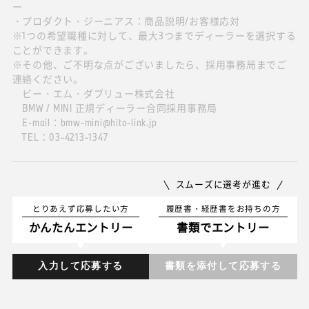
ー
・プロダクト・ジーニアス：商品説明/お客様応対
※1つの希望職種に対して、最大3つまでディーラーを選択する
ことができます。
※その他、ご不明な点がございましたら、採用事務局までご
連絡ください。
ビー・エム・ダブリュー株式会社
BMW / MINI 正規ディーラー合同採用事務局
E-mail：bmw-mini@hito-link.jp
TEL：03-4213-1347
スムーズに選考が進む
とりあえず応募したい方
履歴書・経歴書をお持ちの方
かんたんエントリー
書類でエントリー
入力して応募する
書類を添付して応募する