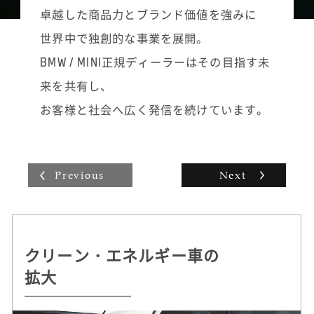
また、ご家族で来店された場合は、商品説明
道なフォローを続けていきます。「こういう
卓越した商品力とブランド価値を強みに
の際も必ず奥様やお子様などご家族全員の目
ノベルティグッズはこのお客様の好みに合い
世界中で独創的な事業を展開。
を見て話すようにし、ご家族皆様にご満足い
そう」と思えばお届けに伺い、立ち話ついで
ただけるように心掛けています。
に新モデルを紹介させていただいたり。自分
BMW / MINI正規ディーラーはその目指す未
なりの工夫を凝らした活動の積み重ねがその
来を共有し、
まま販売台数に表れ、インセンティブとして
収入にも反映されていく手応えは大きいで
お客様と社会へ広く発信を続けています。
す。
Previous
Next
クリーン・エネルギー車の
持続可能な
自動運転 /
ドライビング・プレジャー
拡大
クルマづくりを追求
デジタル・サービスの革新
へのこだわり