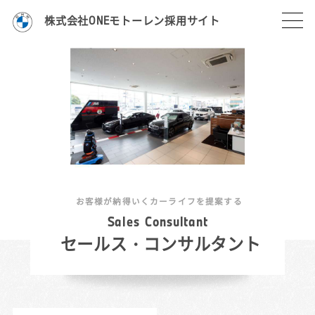
株式会社ONEモトーレン採用サイト
お客様が納得いくカーライフを提案する
S
a
l
e
s
C
o
n
s
u
l
t
a
n
t
セールス・コンサルタント