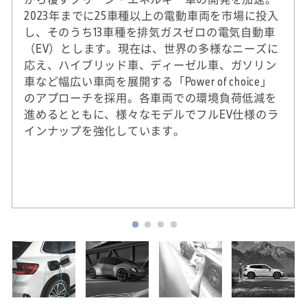
2023年までに25車種以上の電動車両を市場に投入
し、そのうち13車種を排気ガスゼロの電気自動車
（EV）とします。現在は、世界の多様なニーズに
応え、ハイブリッド車、ディーゼル車、ガソリン
車など幅広い車両を展開する「Power of choice」
のアプローチを採用。各車両での環境負荷低減を
進めるとともに、様々なモデルでフルEV仕様のラ
インナップを強化しています。
※
2020年実績。DJSIは、ダウ・ジョーンズ社（米
国）とSAM社（スイス）による国際的なサステ
ナビリティ株式指標。