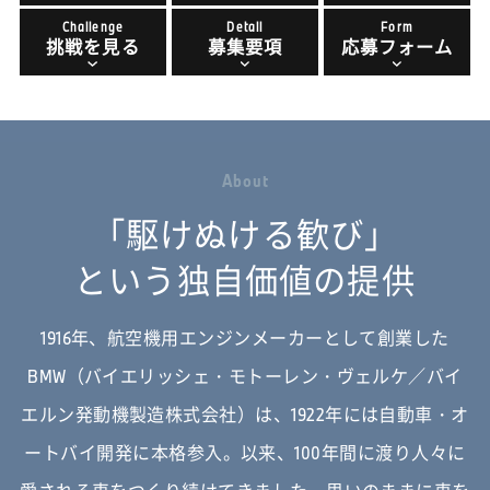
Challenge
Detail
Form
挑戦を見る
募集要項
応募フォーム
A
b
o
u
t
「駆けぬける歓び」
という独自価値の提供
1916年、航空機用エンジンメーカーとして創業した
BMW（バイエリッシェ・モトーレン・ヴェルケ／バイ
エルン発動機製造株式会社）は、
1922年には自動車・オ
ートバイ開発に本格参入。以来、100年間に渡り人々に