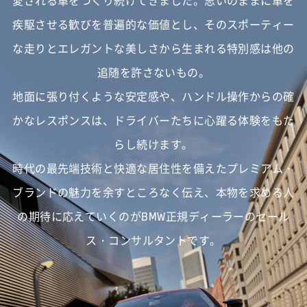
愛される車をつくり続けてきました。
思いのままに車を
疾駆させる歓びを普遍的な価値とし、
そのスポーティー
な走りとエレガントな美しさから生まれる特別感は他の
追随を許さないもの。
地面に張り付くような安定感や、ハンドル操作からの確
かなレスポンスは、
ドライバーたちに心躍る体験をもた
らし続けます。
時代の最先端技術と快適な居住性を備えたプレミアム・
ブランドの魅力を余すところなく伝え、
本物を求める人
の期待に応えていくのがBMW正規ディーラーのセール
ス・コンサルタントです。