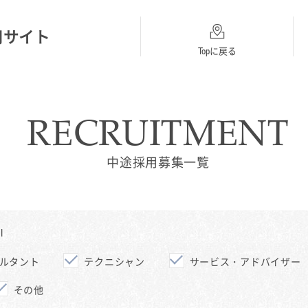
用サイト
Topに戻る
RECRUITMENT
総合採用
BMW
MINI
Topに戻る
採用Topに戻る
採用Topに戻る
中途採用募集一覧
I
ルタント
テクニシャン
サービス・アドバイザー
その他