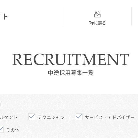
イト
Topに戻る
RECRUITMENT
総合採用
BMW
MINI
Topに戻る
採用Topに戻る
採用Topに戻る
中途採用募集一覧
I
ルタント
テクニシャン
サービス・アドバイザー
その他