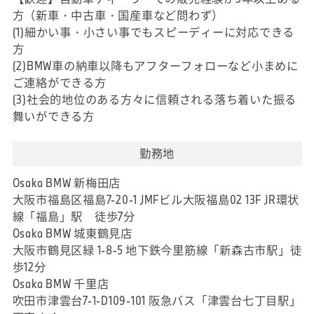
方（新車・中古車・国産車など問わず）
(1)細かい事・小さい事でもスピーディーに対応できる
方
(2)BMW車の納車以降もアフターフォローなど小まめに
ご連絡ができる方
(3)社会的地位のある方々に信頼される落ち着いた振る
舞いができる方
勤務地
Osaka BMW 新梅田店
大阪市福島区福島7-20-1 JMFビル大阪福島02 13F JR環状
線「福島」駅 徒歩7分
Osaka BMW 城東鶴見店
大阪市鶴見区緑 1-8-5 地下鉄今里筋線「新森古市駅」徒
歩12分
Osaka BMW 千里店
吹田市津雲台7-1-D109-101 阪急バス「津雲台七丁目駅」