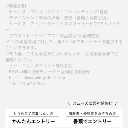
※職種説明
・セールス・コンサルタント：コンサルティング/営業
・テクニシャン：車両の点検・整備（整備士資格必須）
・サービス・アドバイザー：カスタマーサービス/アドバイザ
ー
・プロダクト・ジーニアス：商品説明/お客様応対
※1つの希望職種に対して、最大3つまでディーラーを選択する
ことができます。
※その他、ご不明な点がございましたら、採用事務局までご
連絡ください。
ビー・エム・ダブリュー株式会社
BMW / MINI 正規ディーラー合同採用事務局
E-mail：bmw-mini@hito-link.jp
TEL：03-4213-1347
スムーズに選考が進む
とりあえず応募したい方
履歴書・経歴書をお持ちの方
かんたんエントリー
書類でエントリー