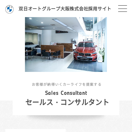
双日オートグループ大阪株式会社採用サイト
お客様が納得いくカーライフを提案する
S
a
l
e
s
C
o
n
s
u
l
t
a
n
t
セールス・コンサルタント