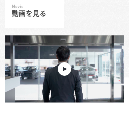
M
o
v
i
e
動画を見る