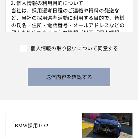
2. 個人情報の利用目的について
当社は、採用選考日程のご連絡や資料の発送な
ど、当社の採用選考活動に利用する目的で、皆様
の氏名・住所・電話番号・メールアドレスなどの
個人を特定できるような情報（以下「個人情報」
と呼びます）を収集させていただきます。
外国籍の方からは、日本国での就労可否の確認に
個人情報の取り扱いについて同意する
利用する目的で、日本国の在留および就労資格を
確認できる情報を収集させていただきます。
また、特定の業務に従事することが可能であるか
を判断する目的で、健康診断書や障害者手帳等の
送信内容を確認する
提出をお願いすることがあります。
なお、電話によるお問い合わせや当社からのご連
絡等の際、内容の正確な記録、内容の再確認等の
ために、通話内容を録音させて頂く場合がありま
す。
BMW採用TOP
3. 個人情報の保管・管理について
収集した皆様の個人情報は、当社の責任のもとで