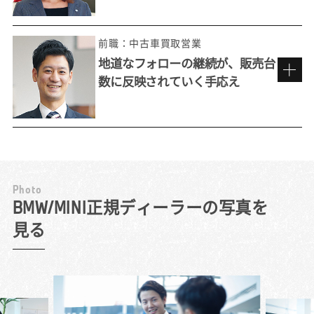
前職：中古車買取営業
地道なフォローの継続が、販売台
数に反映されていく手応え
来店しやすい雰囲気づくりを心がけて。
P
h
o
t
o
工夫を重ね、お客様との接点を増やす
BMW/MINI正規ディーラーの写真を
見る
『いつかこんな車に乗りたい』と自分が思え
る車を売りたいと考えて選んだのが、BMW正
規ディーラーでした。BMWの最大の特長は、
その独特の「乗り味」。お客様には積極的に
試乗を勧め、ハンドル操作の応答性や安定感
ある走りを体感していただきます。同乗した