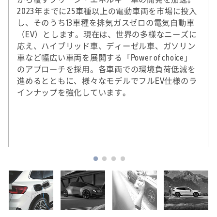
2023年までに25車種以上の電動車両を市場に投入
し、そのうち13車種を排気ガスゼロの電気自動車
（EV）とします。現在は、世界の多様なニーズに
応え、ハイブリッド車、ディーゼル車、ガソリン
車など幅広い車両を展開する「Power of choice」
のアプローチを採用。各車両での環境負荷低減を
進めるとともに、様々なモデルでフルEV仕様のラ
インナップを強化しています。
※
2020年実績。DJSIは、ダウ・ジョーンズ社（米
国）とSAM社（スイス）による国際的なサステ
ナビリティ株式指標。