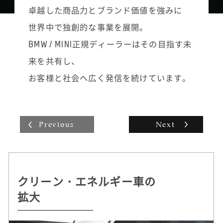
また、ご家族で来店された場合は、商品説明
道なフォローを続けていきます。「こういう
卓越した商品力とブランド価値を強みに
の際も必ず奥様やお子様などご家族全員の目
ノベルティグッズはこのお客様の好みに合い
世界中で独創的な事業を展開。
を見て話すようにし、ご家族皆様にご満足い
そう」と思えばお届けに伺い、立ち話ついで
ただけるように心掛けています。
に新モデルを紹介させていただいたり。自分
BMW / MINI正規ディーラーはその目指す未
なりの工夫を凝らした活動の積み重ねがその
来を共有し、
まま販売台数に表れ、インセンティブとして
収入にも反映されていく手応えは大きいで
お客様と社会へ広く発信を続けています。
す。
Previous
Next
クリーン・エネルギー車の
持続可能な
自動運転 /
ドライビング・プレジャー
拡大
クルマづくりを追求
デジタル・サービスの革新
へのこだわり