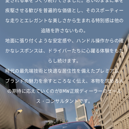
愛される車をつくり続けてきました。
思いのままに車を
疾駆させる歓びを普遍的な価値とし、
そのスポーティー
な走りとエレガントな美しさから生まれる特別感は他の
追随を許さないもの。
地面に張り付くような安定感や、ハンドル操作からの確
かなレスポンスは、
ドライバーたちに心躍る体験をもた
らし続けます。
時代の最先端技術と快適な居住性を備えたプレミアム・
ブランドの魅力を余すところなく伝え、
本物を求める人
の期待に応えていくのがBMW正規ディーラーのセール
ス・コンサルタントです。