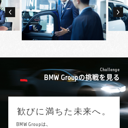
車内は貴重な営業の場でもあり、限られた空
新人の頃はお客様のご来店があると緊張し
間だからこそ打ち解けて話し、ニーズを深堀
て、こわばった状態で接客していましたが、
りできることも。ドイツ車、ディーゼルエン
それではいつまで経っても関係性が築けない
ジン、スポーツタイプなどお客様のこだわり
ことに気づきました。今はフランクに、お客
ごとに多様な競合ブランドがある中で、最終
様が乗られているクルマの気に入っている点
的にBMWを選んでいただけたときの歓びは大
などをお伺いし、話しやすい雰囲気をつくる
きいです。
ことを意識しています。
前職からの出向で現在のBMW正規ディーラー
日々接するお客様には、会社経営者や医師な
新規のご来店の場合、お客様も緊張されてい
で販売活動を始め、2年を経て正式に転籍とな
ど社会的ステータスの高い方も多数。普段の
ることが多いのです。「敷居が高くて入りづ
りました。同じ車を扱う営業職でも、中古車
暮らしでは関わる機会のないような方々と、
らかった」とおっしゃる方も多いのですが、
買取との感覚の差は大きく感じましたね。前
C
h
a
l
l
e
n
g
e
販売活動を通じてコミュニケーションを深
それは私たちが求めるあり方ではありませ
BMW Groupの挑戦を見る
職では、ある程度決まった手順で案件を進め
め、新しい世界を見ることができるのはBMW
ん。「女性の営業は少ないので話しやすい」
られたのに対し、多様な背景や考え方を持っ
というプレミアム・ブランドならではと思っ
とおっしゃっていただけることもあるので、
たお客様を理解し、それに合わせた提案が求
ています。
女性ならではの柔らかさを生かし、笑顔を大
められるのがBMWのセールス・コンサルタン
切に、親しみやすい声のトーンにも気をつけ
トです。
歓びに満ちた未来へ。
ています。特に、お客様と距離が近くなりや
担当するお客様は200名ほど。調子伺いの訪問
すい試乗中には、積極的に普段のお話を伺う
やイベントのご紹介、車検・点検のご案内な
ようにしています。
BMW Groupは、
ど、できるだけお客様との接点を増やし、地