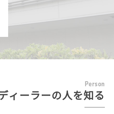
P
e
r
s
o
n
ディーラーの人を知る