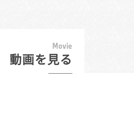
M
o
v
i
e
動画を見る