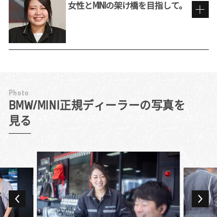
に「フロント」と呼ばれる業務がディーラー
女性とMINIの架け橋を目指して。
にあることを知りませんでした。漠然と販売
職のイメージを持って応募したものの、面接
前職での販売員としての経験を活かして
で詳しく話を聞いて、お客様の修理・点検の
依頼に対応し、テクニシャン（整備士）との
間に立つサービス・アドバイザーの役割につ
私にとってBMWは子どもの頃からの憧れで
いて理解。仕事を通して車の構造などテクニ
す。今はそんなブランドの看板を背負ってい
カルな面にも詳しくなれると聞き、むしろ興
るという意識を持ち、それにふさわしい立ち
P
h
o
t
o
味が深まりましたね。
居振る舞いをするように心掛けています。仕
MINIを求める女性客の頼れる存在に。
BMW/MINI正規ディーラーの写真を
対応件数は日によってまちまちですが、週末
事中はもちろん、たとえば仕事帰りにコンビ
見る
には10組近いお客様をご案内することも。点
ニに立ち寄ったときも、常にBMWのブラン
11年間、BMW Group正規ディーラーでテクニシ
検・整備で来店されたお客様の車のお預かり
ド・イメージを崩さないよう意識しています
ャンを務め、3年前に「お客様に直接関わる仕
から返却まですべての流れを担当します。
ね。
事にチャレンジしてみたい」とサービス・ア
様々な車種やバラエティに富んだお客様と
業務でもプレミアムなお客様にふさわしいサ
ドバイザーに転向しました。整備士からの転
日々接することができるため、「車が好き
ービスが必要です。言葉遣いや立ち居振る舞
職者は多い職種ながら、当初はやはり感覚の
で、人が好き」という人には非常におもしろ
いでもお手本のようなお客様がたくさんいら
違いが大きかったですね。目の前にある車に
い環境だと思います。
っしゃいますので、日々勉強させていただい
全力を注ぐテクニシャンとは異なり、サービ
大好きなMINIのディーラーで働きたい！と以
ています。ただし、誰にでも同じ対応が良い
ス・アドバイザーに必要なのは店舗全体の動
前から転職先を探していて、求人を見つけて
とは限りません。ブランドといっても、人対
きを捉えていく目です。作業場の混み状況を
迷わず申し込んだのが現在の職場です。点