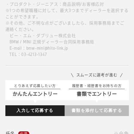
・プロダクト・ジーニアス：商品説明/お客様応対
※1つの希望職種に対して、最大3つまでディーラーを選択する
ことができます。
※その他、ご不明な点がございましたら、採用事務局までご
連絡ください。
ビー・エム・ダブリュー株式会社
BMW / MINI 正規ディーラー合同採用事務局
E-mail：bmw-mini@hito-link.jp
TEL：03-4213-1347
スムーズに選考が進む
とりあえず応募したい方
履歴書・経歴書をお持ちの方
かんたんエントリー
書類でエントリー
入力して応募する
書類を添付して応募する
氏名
※全角