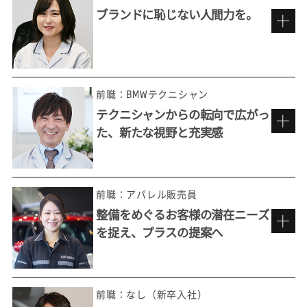
ブランドに恥じない人間力を。
車が好き、人が好き。だから楽しめる仕事
前職：BMWテクニシャン
テクニシャンからの転向で広がっ
た、新たな視野と充実感
BMWを背負うブランド・アンバサダー
として。
前職：アパレル販売員
整備をめぐるお客様の潜在ニーズ
を捉え、プラスの提案へ
充実した研修のもと、初めての接客へ
昔から車好きで、特に欧州車ディーラーで働
きたくて選んだ仕事ですが、実は当初、一般
前職：なし（新卒入社）