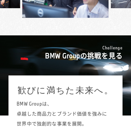
人のお仕事です。フランクな対応を好むお客
見ながら入庫スケジュールを組み立てたり、
検・車検などの入庫受付や予約調整、サービ
様には、節度は保ちつつ柔らかく接するな
同時進行している複数の案件を把握して、お
ス部門での電話対応を担当しています。
ど、お客様に合わせた接遇を意識していま
客様に連絡を取ったりといったことが欠かせ
点検や車検では基本的な項目は決まっている
す。お孫さんが好きなエンブレムのグッズを
ません。
ものの、それを超えたお客様の潜在ニーズを
MINIは女性のお客様にもとても人気の高いブ
お渡ししたら顔を覚えてくださって、「髪切
接客業は全くの未経験でしたが、BMW Group
捉えて、プラスの提案につなげていくのがサ
ランドです。クルマについては詳しくないと
った？」と気軽にお声がけいただくなど、う
の充実した研修制度がキャリアチェンジを支
ービス・アドバイザーの重要な役割です。初
いう方が多いので、いかにもクルマを知って
れしいことも多々あります。
えてくれました。お客様とのコミュニケーシ
めて対応させていただくお客様であっても、
いそうな男性のベテランスタッフよりも、私
C
h
a
l
l
e
n
g
e
ョンのとり方や電話対応の基本など、ロール
整備履歴などをあらかじめ確認しておき、
BMW Groupの挑戦を見る
のほうが気軽に相談できるとおっしゃる方も
プレイングを中心にした実践的なプログラム
「前に修理されたこの部分は、その後いかが
たくさんいます。女性のお客様にご説明する
を受講することで、安心して新たなスタート
ですか？」など会話を広げていきます。1対1の
際には、女性でなければ気づかないこともあ
が切れたと思います。
接客でどうアプローチし、お客様との距離を
ると思うので、MINIのサービス・アドバイザ
縮めていくかは、前職での販売経験が活きる
ーとして女性であることはむしろ強みだと感
歓びに満ちた未来へ。
点でもあります。タイヤ交換やボディコーテ
じていますね。私自身、MINIのゴーカート・
ィングなど、その時々の店舗での注力ポイン
フィーリングにはまっていて、MINIが大好き
トを意識しながら、販売促進につなげていき
BMW Groupは、
なので、「どういう装備にしたらいい？」と
ます。
か、「何色がいいと思う？」といったご相談
卓越した商品力とブランド価値を強みに
には自分のクルマのように楽しくお話させて
世界中で独創的な事業を展開。
いただいています。