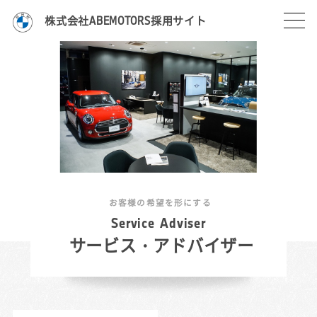
株式会社ABEMOTORS採用サイト
お客様の希望を形にする
S
e
r
v
i
c
e
A
d
v
i
s
e
r
サービス・アドバイザー