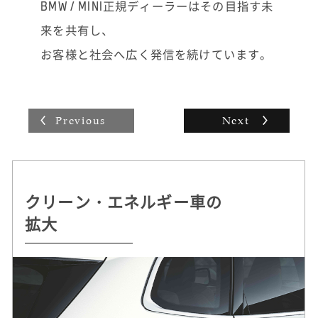
事故や故障の際に「どうしたらいいかわから
BMW / MINI正規ディーラーはその目指す未
ない」とお困りのお電話をいただくこともあ
来を共有し、
り、ロード・サービスなどをすべて手配して
一番早く済む方法をご提案し、安心していた
お客様と社会へ広く発信を続けています。
だけるとうれしいですね。お客様にとってベ
ストなご提案をして歓んでいただけるとやり
がいを感じます。
Previous
Next
クリーン・エネルギー車の
持続可能な
自動運転 /
ドライビング・プレジャー
拡大
クルマづくりを追求
デジタル・サービスの革新
へのこだわり