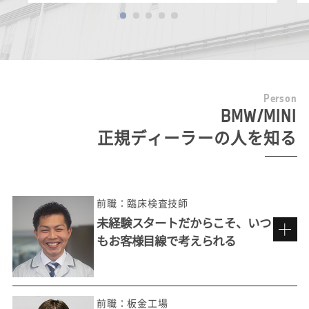
P
e
r
s
o
n
BMW/MINI
正規ディーラーの人を知る
前職：臨床検査技師
未経験スタートだからこそ、いつ
もお客様目線で考えられる
前職：板金工場