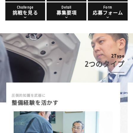
Challenge
Detail
Form
挑戦を見る
募集要項
応募フォーム
2
T
y
p
e
2つのタイプ
圧倒的知識を武器に
整備経験を活かす