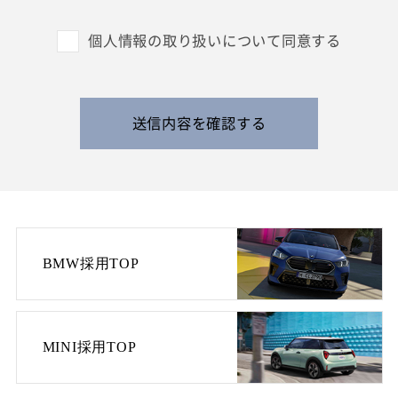
と呼びます）を収集させていただきます。
外国籍の方からは、日本国での就労可否の確認に
個人情報の取り扱いについて同意する
利用する目的で、日本国の在留および就労資格を
確認できる情報を収集させていただきます。
また、特定の業務に従事することが可能であるか
を判断する目的で、健康診断書や障害者手帳等の
送信内容を確認する
提出をお願いすることがあります。
なお、電話によるお問い合わせや当社からのご連
絡等の際、内容の正確な記録、内容の再確認等の
ために、通話内容を録音させて頂く場合がありま
す。
BMW採用TOP
3. 個人情報の保管・管理について
収集した皆様の個人情報は、当社の責任のもとで
不適切な取り扱いが行われないよう厳重に管理い
たします。
MINI採用TOP
また、当社の採用活動の終了に伴い、当社の責任
のもとで適切に廃棄・消去いたします。お預かり