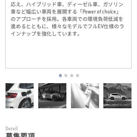
応え、ハイブリッド車、ディーゼル車、ガソリン
車など幅広い車両を展開する「Power of choice」
のアプローチを採用。各車両での環境負荷低減を
進めるとともに、様々なモデルでフルEV仕様のラ
インナップを強化しています。
※
2020年実績。DJSIは、ダウ・ジョーンズ社（米
国）とSAM社（スイス）による国際的なサステ
ナビリティ株式指標。
D
e
t
a
i
l
募集要項