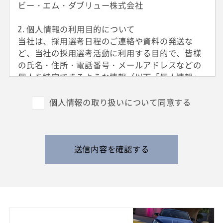
ビー・エム・ダブリュー株式会社
2. 個人情報の利用目的について
当社は、採用選考日程のご連絡や資料の発送な
ど、当社の採用選考活動に利用する目的で、皆様
の氏名・住所・電話番号・メールアドレスなどの
個人を特定できるような情報（以下「個人情報」
と呼びます）を収集させていただきます。
外国籍の方からは、日本国での就労可否の確認に
個人情報の取り扱いについて同意する
利用する目的で、日本国の在留および就労資格を
確認できる情報を収集させていただきます。
また、特定の業務に従事することが可能であるか
を判断する目的で、健康診断書や障害者手帳等の
送信内容を確認する
提出をお願いすることがあります。
なお、電話によるお問い合わせや当社からのご連
絡等の際、内容の正確な記録、内容の再確認等の
ために、通話内容を録音させて頂く場合がありま
す。