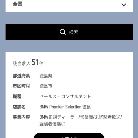
検索
51
該当求人
件
都道府県
徳島県
市区町村
徳島市
職種
セールス・コンサルタント
店舗名
BMW Premium Selection 徳島
募集内容
BMW正規ディーラー/営業職/未経験者歓迎/
経験者優遇◎