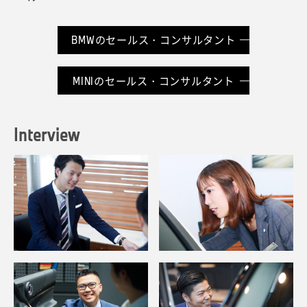
・お客様のご要望を的確にヒアリングするスキル
BMWのテクニシャン
・ヒアリングした情報をもとに、他のスタッフへ情報を
MINIのマネジャー
BMWのプロダクト・ジーニアス
伝達して的確な指示を出すスキル
BMWのセールス・コンサルタント
MINIのテクニシャン
MINIのプロダクト・ジーニアス
BMWのサービス・アドバイザー
MINIのセールス・コンサルタント
MINIのサービス・アドバイザー
Interview