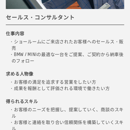
セールス・コンサルタント
テクニシャン
サービス・アドバイザー
プロダクト・ジーニアス
マネジャー
仕事内容
仕事内容
仕事内容
仕事内容
仕事内容
・ショールームにご来店されたお客様へのセールス・販
・修理や定期点検・車検、オプション機器や部品の取付
・修理の受付時にお客様のご要望やニーズを伺い、他の
・ご来店されるお客様の疑問や要望に対してお答えをし
・ディーラーの持つ拠点のマネジャーとしてスタッフを
売
など整備士としての業務
スタッフと連携をしながら最適なメインテナンスなど
ながら商品を提案
まとめあげ、目標達成を目指す
・BMW / MINIの最適な一台をご提案、ご契約から納車後
・BMW / MINI正規ディーラーならではのスペシャル･ツ
・お客様が購入をご検討される場合は、営業担当（セー
を提案
のフォロー
・行なったメインテナンス内容や今後のメインテナン
ールや最先端の専用診断機を扱った整備
ルス・コンサルタント）へと連携
求める人物像
ス・アドバイスの説明
・自身がブランドの一部となり、リーダーシップを発揮
求める人物像
求める人物像
求める人物像
できる方
・お客様の満足を追求する営業をしたい方
求める人物像
・誰にも負けない技術を身に付けたい方
・商談事よりも、お客様に商品の魅力を伝えることに集
・成果を報酬として評価される環境で働きたい方
・自分の価値を新しいステージで試してみたい方
・的確に情報を聞き出し、その情報を別の方へ伝達でき
中したい方
得られるスキル
・自ら発信する能力を活かしたいと考えている方
る方
・BMW / MINI Group全体の戦略を反映して舵取りを行う
得られるスキル
・お客様のニーズを満たし、お客様の歓びのために努力
得られるスキル
スキル
・お客様のニーズを把握し、提案していく、商談のスキ
できる方
得られるスキル
・最新技術を多数採用したハイクオリティな車両を整備
ル
・デザインや最新テクノロジーBMW / MINIについて網羅
するスキル
・お客様と連絡を取り合い信頼関係を構築していくスキ
得られるスキル
BMWのマネジャー
的な知識
ル