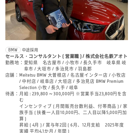
BMW
中途採用
セールス・コンサルタント ( 営業職 ) / 株式会社名鉄アオト
勤務地：
愛知県 名古屋市 / 小牧市 / 長久手市 岐阜県 岐
阜市 / 大垣市 / 多治見市 / 羽島郡
店舗：
Meitetsu BMW 大曽根店 / 名古屋インター店 / 小牧店
/ 中村店 / 岐阜店 / 大垣店 / 多治見店 BMW Premium
Selection 小牧 / 長久手 / 岐阜
待遇：
月給 : 239,800 ~ 300,000円 ※営業手当23,800円を含
む
インセンティブ ( 月間販売台数利益、付帯商品 ) / 家
族手当 ( 扶養一人目10,000円、二人目以降5,000円加
算 )
昇給 ( 4月 ) / 賞与年2回 ( 6月、12月支給 2025年度
実績 平均4.1か月 / 年間 )