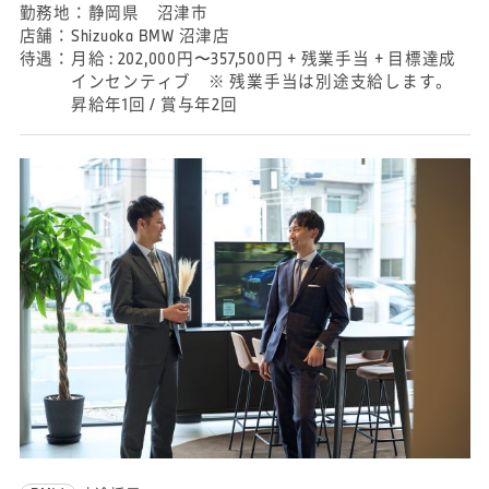
勤務地：
静岡県 沼津市
店舗：
Shizuoka BMW 沼津店
待遇：
月給 : 202,000円〜357,500円 + 残業手当 + 目標達成
インセンティブ ※ 残業手当は別途支給します。
昇給年1回 / 賞与年2回