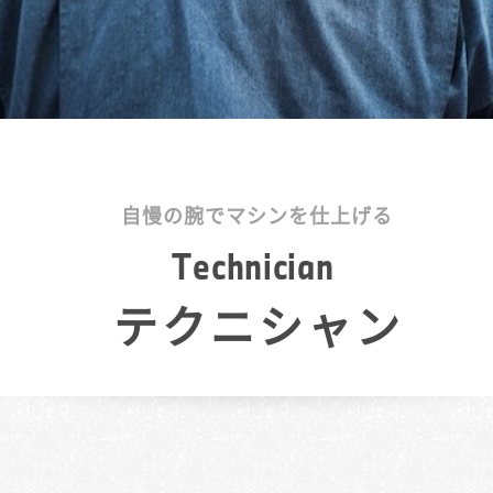
自慢の腕でマシンを仕上げる
T
e
c
h
n
i
c
i
a
n
テクニシャン