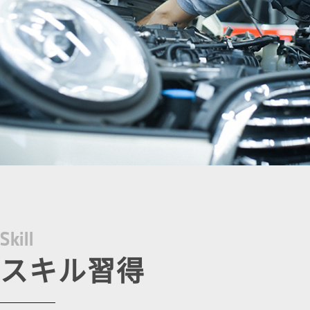
S
k
i
l
l
スキル習得