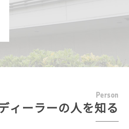
P
e
r
s
o
n
ディーラーの人を知る