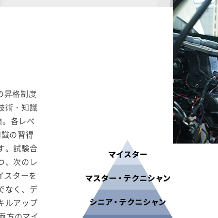
ンの昇格制度
技術・知識
類。各レベ
知識の習得
す。試験合
つ、次のレ
マイスターを
でなく、デ
キルアップ
I両方のマイ