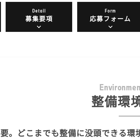
Detail
Form
募集要項
応募フォーム
E
n
v
i
r
o
n
m
e
整備環
不要。どこまでも整備に没頭できる環