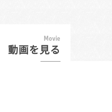
M
o
v
i
e
動画を見る