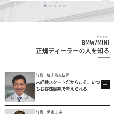
P
e
r
s
o
n
BMW/MINI
正規ディーラーの人を知る
前職：臨床検査技師
未経験スタートだからこそ、いつ
もお客様目線で考えられる
前職：板金工場