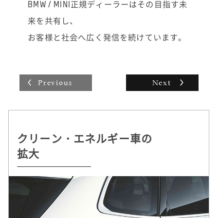
事故や故障の際に「どうしたらいいかわから
BMW / MINI正規ディーラーはその目指す未
ない」とお困りのお電話をいただくこともあ
来を共有し、
り、ロード・サービスなどをすべて手配して
一番早く済む方法をご提案し、安心していた
お客様と社会へ広く発信を続けています。
だけるとうれしいですね。お客様にとってベ
ストなご提案をして歓んでいただけるとやり
がいを感じます。
Previous
Next
クリーン・エネルギー車の
持続可能な
自動運転 /
ドライビング・プレジャー
拡大
クルマづくりを追求
デジタル・サービスの革新
へのこだわり