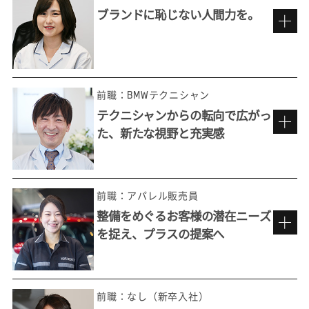
ブランドに恥じない人間力を。
車が好き、人が好き。だから楽しめる仕事
前職：BMWテクニシャン
テクニシャンからの転向で広がっ
た、新たな視野と充実感
BMWを背負うブランド・アンバサダー
として。
前職：アパレル販売員
整備をめぐるお客様の潜在ニーズ
を捉え、プラスの提案へ
充実した研修のもと、初めての接客へ
昔から車好きで、特に欧州車ディーラーで働
きたくて選んだ仕事ですが、実は当初、一般
前職：なし（新卒入社）