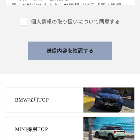
個人を特定できるような情報（以下「個人情報」
と呼びます）を収集させていただきます。
外国籍の方からは、日本国での就労可否の確認に
個人情報の取り扱いについて同意する
利用する目的で、日本国の在留および就労資格を
確認できる情報を収集させていただきます。
また、特定の業務に従事することが可能であるか
を判断する目的で、健康診断書や障害者手帳等の
送信内容を確認する
提出をお願いすることがあります。
なお、電話によるお問い合わせや当社からのご連
絡等の際、内容の正確な記録、内容の再確認等の
ために、通話内容を録音させて頂く場合がありま
す。
BMW採用TOP
3. 個人情報の保管・管理について
収集した皆様の個人情報は、当社の責任のもとで
不適切な取り扱いが行われないよう厳重に管理い
たします。
MINI採用TOP
また、当社の採用活動の終了に伴い、当社の責任