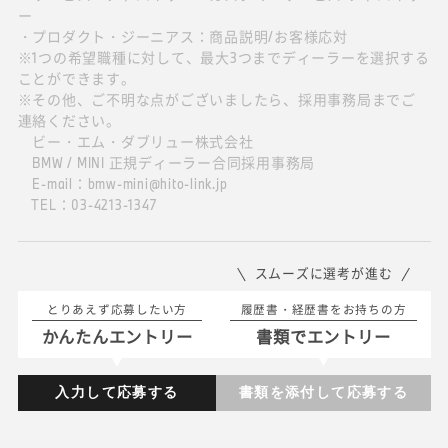
ー
・プロダクト・ジーニアス：商品説明/お客様応対
※1つの希望職種に対して、最大3つまでディーラーを選択する
ことができます。
※その他、ご不明な点がございましたら、採用事務局までご
連絡ください。
ビー・エム・ダブリュー株式会社
BMW / MINI 正規ディーラー合同採用事務局
E-mail：bmw-mini@hito-link.jp
TEL：03-4213-1347
スムーズに選考が進む
とりあえず応募したい方
履歴書・経歴書をお持ちの方
かんたんエントリー
書類でエントリー
入力して応募する
書類を添付して応募する