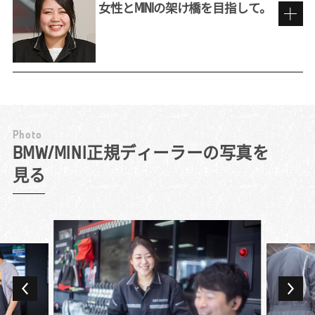
に「フロント」と呼ばれる業務がディーラー
女性とMINIの架け橋を目指して。
にあることを知りませんでした。漠然と販売
職のイメージを持って応募したものの、面接
前職での販売員としての経験を活かして
で詳しく話を聞いて、お客様の修理・点検の
依頼に対応し、テクニシャン（整備士）との
間に立つサービス・アドバイザーの役割につ
私にとってBMWは子どもの頃からの憧れで
いて理解。仕事を通して車の構造などテクニ
す。今はそんなブランドの看板を背負ってい
カルな面にも詳しくなれると聞き、むしろ興
るという意識を持ち、それにふさわしい立ち
P
h
o
t
o
味が深まりましたね。
居振る舞いをするように心掛けています。仕
MINIを求める女性客の頼れる存在に。
BMW/MINI正規ディーラーの写真を
対応件数は日によってまちまちですが、週末
事中はもちろん、たとえば仕事帰りにコンビ
見る
には10組近いお客様をご案内することも。点
ニに立ち寄ったときも、常にBMWのブラン
11年間、BMW Group正規ディーラーでテクニシ
検・整備で来店されたお客様の車のお預かり
ド・イメージを崩さないよう意識しています
ャンを務め、3年前に「お客様に直接関わる仕
から返却まですべての流れを担当します。
ね。
事にチャレンジしてみたい」とサービス・ア
様々な車種やバラエティに富んだお客様と
業務でもプレミアムなお客様にふさわしいサ
ドバイザーに転向しました。整備士からの転
日々接することができるため、「車が好き
ービスが必要です。言葉遣いや立ち居振る舞
職者は多い職種ながら、当初はやはり感覚の
で、人が好き」という人には非常におもしろ
いでもお手本のようなお客様がたくさんいら
違いが大きかったですね。目の前にある車に
い環境だと思います。
っしゃいますので、日々勉強させていただい
全力を注ぐテクニシャンとは異なり、サービ
大好きなMINIのディーラーで働きたい！と以
ています。ただし、誰にでも同じ対応が良い
ス・アドバイザーに必要なのは店舗全体の動
前から転職先を探していて、求人を見つけて
とは限りません。ブランドといっても、人対
きを捉えていく目です。作業場の混み状況を
迷わず申し込んだのが現在の職場です。点