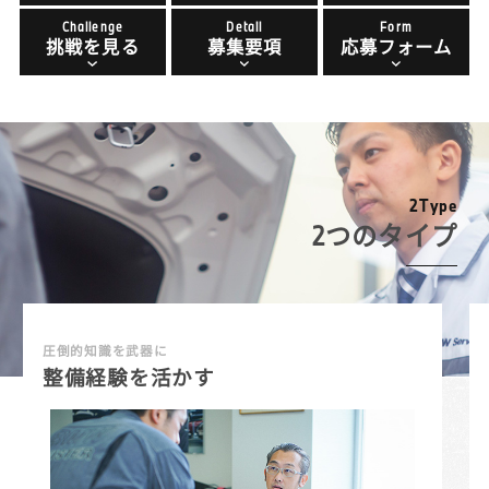
Challenge
Detail
Form
挑戦を見る
募集要項
応募フォーム
2
T
y
p
e
2つのタイプ
圧倒的知識を武器に
整備経験を活かす