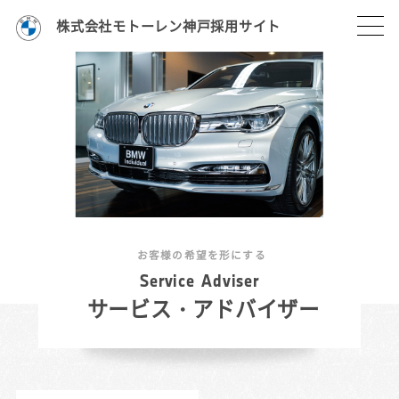
株式会社モトーレン神戸採用サイト
お客様の希望を形にする
S
e
r
v
i
c
e
A
d
v
i
s
e
r
サービス・アドバイザー