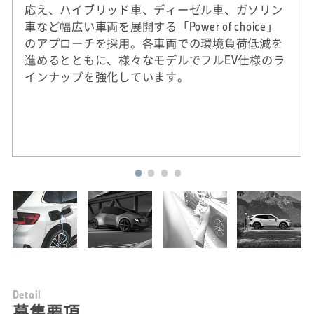
応え、ハイブリッド車、ディーゼル車、ガソリン
車など幅広い車両を展開する「Power of choice」
のアプローチを採用。各車両での環境負荷低減を
進めるとともに、様々なモデルでフルEV仕様のラ
インナップを強化しています。
※
2020年実績。DJSIは、ダウ・ジョーンズ社（米
国）とSAM社（スイス）による国際的なサステ
ナビリティ株式指標。
D
e
t
a
i
l
募集要項