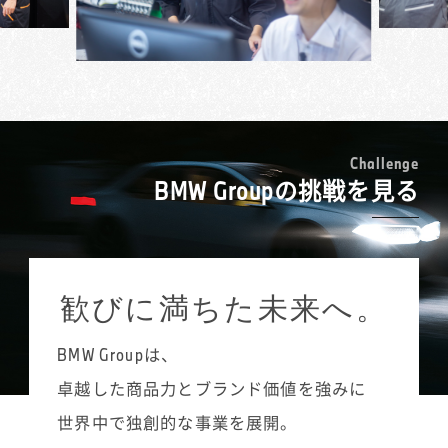
人のお仕事です。フランクな対応を好むお客
見ながら入庫スケジュールを組み立てたり、
検・車検などの入庫受付や予約調整、サービ
様には、節度は保ちつつ柔らかく接するな
同時進行している複数の案件を把握して、お
ス部門での電話対応を担当しています。
ど、お客様に合わせた接遇を意識していま
客様に連絡を取ったりといったことが欠かせ
点検や車検では基本的な項目は決まっている
す。お孫さんが好きなエンブレムのグッズを
ません。
ものの、それを超えたお客様の潜在ニーズを
MINIは女性のお客様にもとても人気の高いブ
お渡ししたら顔を覚えてくださって、「髪切
接客業は全くの未経験でしたが、BMW Group
捉えて、プラスの提案につなげていくのがサ
ランドです。クルマについては詳しくないと
った？」と気軽にお声がけいただくなど、う
の充実した研修制度がキャリアチェンジを支
ービス・アドバイザーの重要な役割です。初
いう方が多いので、いかにもクルマを知って
れしいことも多々あります。
えてくれました。お客様とのコミュニケーシ
めて対応させていただくお客様であっても、
いそうな男性のベテランスタッフよりも、私
C
h
a
l
l
e
n
g
e
ョンのとり方や電話対応の基本など、ロール
整備履歴などをあらかじめ確認しておき、
BMW Groupの挑戦を見る
のほうが気軽に相談できるとおっしゃる方も
プレイングを中心にした実践的なプログラム
「前に修理されたこの部分は、その後いかが
たくさんいます。女性のお客様にご説明する
を受講することで、安心して新たなスタート
ですか？」など会話を広げていきます。1対1の
際には、女性でなければ気づかないこともあ
が切れたと思います。
接客でどうアプローチし、お客様との距離を
ると思うので、MINIのサービス・アドバイザ
縮めていくかは、前職での販売経験が活きる
ーとして女性であることはむしろ強みだと感
歓びに満ちた未来へ。
点でもあります。タイヤ交換やボディコーテ
じていますね。私自身、MINIのゴーカート・
ィングなど、その時々の店舗での注力ポイン
フィーリングにはまっていて、MINIが大好き
トを意識しながら、販売促進につなげていき
BMW Groupは、
なので、「どういう装備にしたらいい？」と
ます。
か、「何色がいいと思う？」といったご相談
卓越した商品力とブランド価値を強みに
には自分のクルマのように楽しくお話させて
世界中で独創的な事業を展開。
いただいています。