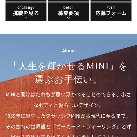
Challenge
Detail
Form
挑戦を見る
募集要項
応募フォーム
A
b
o
u
t
「人生を輝かせるMINI」を
選ぶお手伝い。
MINIと聞けばだれもが思い浮かべることのできる、小さ
なボディと愛らしいデザイン。
1959年に誕生したクラッシクMINIから現代に至るまで、
その独特の世界観と「ゴーカード・フィーリング」と呼