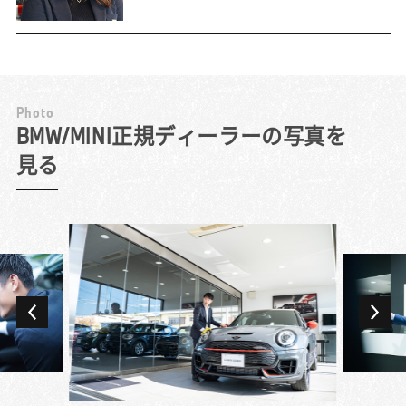
P
h
o
t
o
やっぱりMINIが一番。
BMW/MINI正規ディーラーの写真を
見る
もともとMINIが好きで、前職のとき私自身が
愛車を購入したのが今働いているディーラー
です。異業種への転職でしたが、学生時代は
ずっと接客業のアルバイトをしていて、お客
様に接する仕事という点では親しみを感じま
したね。