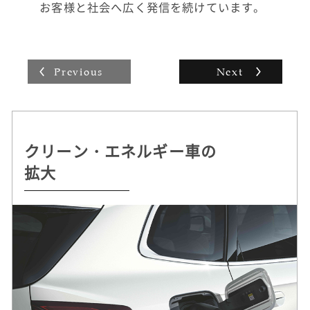
く苦にならず、とても楽しくMINIのドライブ
お客様と社会へ広く発信を続けています。
の時間を過ごせます。
MINIに対して誇りを感じることが、仕事のや
りがいにもつながっています。
Previous
Next
クリーン・エネルギー車の
持続可能な
自動運転 /
ドライビング・プレジャー
拡大
クルマづくりを追求
デジタル・サービスの革新
へのこだわり