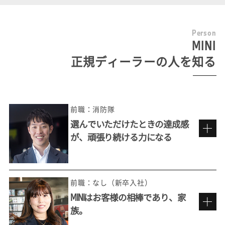
P
e
r
s
o
n
MINI
正規ディーラーの人を知る
前職：消防隊
選んでいただけたときの達成感
が、頑張り続ける力になる
前職：なし（新卒入社）
MINIはお客様の相棒であり、家
族。
十人十色のお客様ニーズを捉える