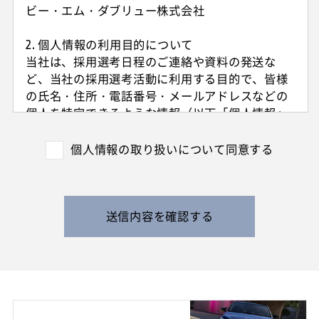
ビー・エム・ダブリュー株式会社
2. 個人情報の利用目的について
当社は、採用選考日程のご連絡や資料の発送な
ど、当社の採用選考活動に利用する目的で、皆様
の氏名・住所・電話番号・メールアドレスなどの
個人を特定できるような情報（以下「個人情報」
と呼びます）を収集させていただきます。
外国籍の方からは、日本国での就労可否の確認に
個人情報の取り扱いについて同意する
利用する目的で、日本国の在留および就労資格を
確認できる情報を収集させていただきます。
また、特定の業務に従事することが可能であるか
を判断する目的で、健康診断書や障害者手帳等の
送信内容を確認する
提出をお願いすることがあります。
なお、電話によるお問い合わせや当社からのご連
絡等の際、内容の正確な記録、内容の再確認等の
ために、通話内容を録音させて頂く場合がありま
す。