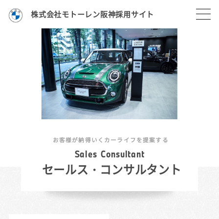
株式会社モトーレン阪神採用サイト
お客様が納得いくカーライフを提案する
S
a
l
e
s
C
o
n
s
u
l
t
a
n
t
セールス・コンサルタント