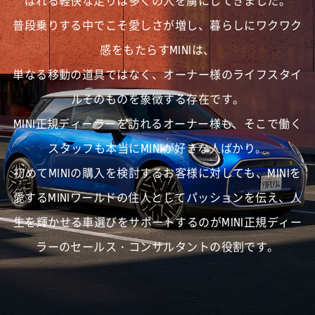
ばれる軽快な走りは多くの人を虜にしてきました。
普段乗りする中でこそ愛しさが増し、暮らしにワクワク
感をもたらすMINIは、
単なる移動の道具ではなく、オーナー様のライフスタイ
ルそのものを象徴する存在です。
MINI正規ディーラーを訪れるオーナー様も、そこで働く
スタッフも本当にMINIが好きな人ばかり。
初めてMINIの購入を検討するお客様に対しても、MINIを
愛するMINIワールドの住人としてパッションを伝え、
人
生を輝かせる車選びをサポートするのがMINI正規ディー
ラーのセールス・コンサルタントの役割です。