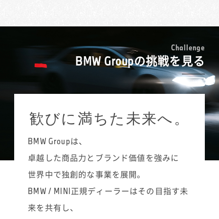
日々の営業で重視しているのは、十人十色の
入社して10年。仕事はもちろん大変なことも
お客様ニーズをどう捉え、それにマッチする
ありますが、今まで辞めたいと思ったことは
提案につなげていくか。多くの方がMINIだけ
一度もありません。それだけ、職場の環境が
でなく、他の国産車なども見て、比較検討し
良いのだと思います。実は接客でも苦手なタ
C
h
a
l
l
e
n
g
e
ています。「MINIはデザインはかかわいいけ
BMW Groupの挑戦を見る
イプのお客様はいらっしゃったのですが、
れど、5人家族だと小さすぎないか」「軽自動
MINI正規ディーラーのセールス・コンサルタ
車ならもっと低コストだし…」などお客様が迷
ントの仕事を通して鍛えられましたね。入社
っているポイントを理解して、それに合った
当初よりも、さまざまなお客様とリラックス
車種を提案したり、プレミアム・ブランドと
してお話できるようになったと感じていま
歓びに満ちた未来へ。
してのMINIの個性を伝えていきます。車は高
す。プライベートでもますます人と話すのが
額な商品だけに、買っていただけたときの達
好きになったような気がします。
成感や充実感はとても大きいです。お客様は
BMW Groupは、
こんなに楽しく魅力的なクルマは他にないと
「車を選んでいる」のですが、同じくらい
思っているので、商品力と私自身のMINIへの
卓越した商品力とブランド価値を強みに
「営業を選んでいる」のだと思います。
パッションがあるからこそ、接客に自信が持
世界中で独創的な事業を展開。
てるということもあります。この仕事をして
いると他ブランドのクルマに触れることもあ
BMW / MINI正規ディーラーはその目指す未
るのですが、やはりMINIが一番です。仕事中
来を共有し、
にMINIに乗る機会も多いのですが、運転は全