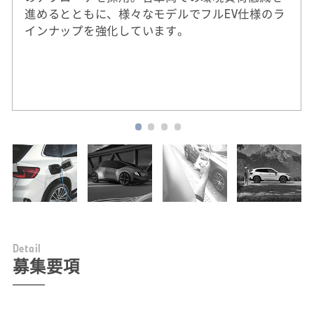
進めるとともに、様々なモデルでフルEV仕様のラ
インナップを強化しています。
※
2020年実績。DJSIは、ダウ・ジョーンズ社（米
国）とSAM社（スイス）による国際的なサステ
ナビリティ株式指標。
D
e
t
a
i
l
募集要項