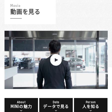
M
o
v
i
e
動画を見る
About
Data
Person
MINIの魅力
データで見る
人を知る