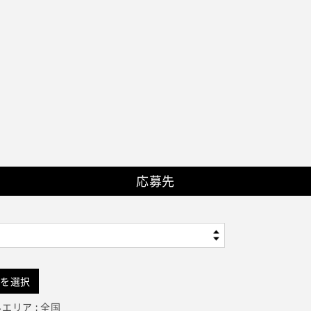
応募先
を選択
エリア : 全国