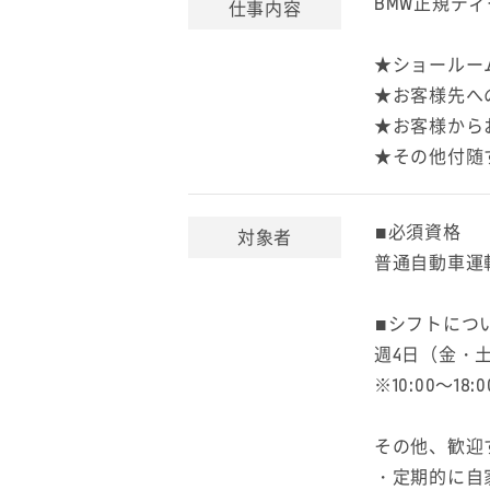
BMW正規デ
仕事内容
★ショールー
★お客様先へ
★お客様から
★その他付随
■必須資格
対象者
普通自動車運
■シフトにつ
週4日（金・
※10:00～1
その他、歓迎
・定期的に自