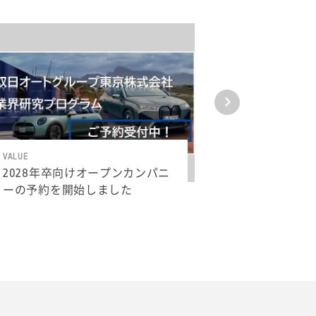
VALUE
VALUE
2028年卒向けオープンカンパニ
双日オート
ーの予約を開始しました
Youtube