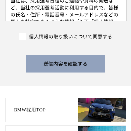
当社は、採用選考日程のご連絡や資料の発送な
ど、当社の採用選考活動に利用する目的で、皆様
の氏名・住所・電話番号・メールアドレスなどの
個人を特定できるような情報（以下「個人情報」
と呼びます）を収集させていただきます。
外国籍の方からは、日本国での就労可否の確認に
個人情報の取り扱いについて同意する
利用する目的で、日本国の在留および就労資格を
確認できる情報を収集させていただきます。
また、特定の業務に従事することが可能であるか
を判断する目的で、健康診断書や障害者手帳等の
送信内容を確認する
提出をお願いすることがあります。
なお、電話によるお問い合わせや当社からのご連
絡等の際、内容の正確な記録、内容の再確認等の
ために、通話内容を録音させて頂く場合がありま
す。
BMW採用TOP
3. 個人情報の保管・管理について
収集した皆様の個人情報は、当社の責任のもとで
不適切な取り扱いが行われないよう厳重に管理い