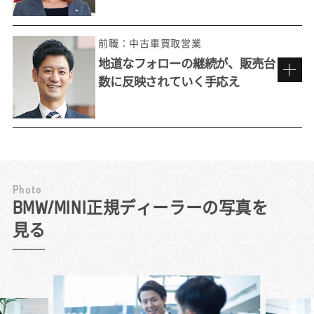
前職：中古車買取営業
地道なフォローの継続が、販売台
数に反映されていく手応え
来店しやすい雰囲気づくりを心がけて。
P
h
o
t
o
工夫を重ね、お客様との接点を増やす
BMW/MINI正規ディーラーの写真を
見る
『いつかこんな車に乗りたい』と自分が思え
る車を売りたいと考えて選んだのが、BMW正
規ディーラーでした。BMWの最大の特長は、
その独特の「乗り味」。お客様には積極的に
試乗を勧め、ハンドル操作の応答性や安定感
ある走りを体感していただきます。同乗した