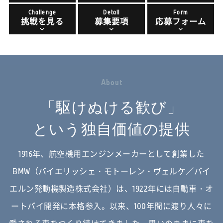
Challenge
Detail
Form
挑戦を見る
募集要項
応募フォーム
A
b
o
u
t
「駆けぬける歓び」
という独自価値の提供
1916年、航空機用エンジンメーカーとして創業した
BMW（バイエリッシェ・モトーレン・ヴェルケ／バイ
エルン発動機製造株式会社）は、
1922年には自動車・オ
ートバイ開発に本格参入。以来、100年間に渡り人々に