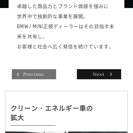
また、ご家族で来店された場合は、商品説明
道なフォローを続けていきます。「こういう
卓越した商品力とブランド価値を強みに
の際も必ず奥様やお子様などご家族全員の目
ノベルティグッズはこのお客様の好みに合い
世界中で独創的な事業を展開。
を見て話すようにし、ご家族皆様にご満足い
そう」と思えばお届けに伺い、立ち話ついで
ただけるように心掛けています。
に新モデルを紹介させていただいたり。自分
BMW / MINI正規ディーラーはその目指す未
なりの工夫を凝らした活動の積み重ねがその
来を共有し、
まま販売台数に表れ、インセンティブとして
収入にも反映されていく手応えは大きいで
お客様と社会へ広く発信を続けています。
す。
Previous
Next
クリーン・エネルギー車の
持続可能な
自動運転 /
ドライビング・プレジャー
拡大
クルマづくりを追求
デジタル・サービスの革新
へのこだわり