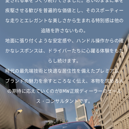
愛される車をつくり続けてきました。
思いのままに車を
疾駆させる歓びを普遍的な価値とし、
そのスポーティー
な走りとエレガントな美しさから生まれる特別感は他の
追随を許さないもの。
地面に張り付くような安定感や、ハンドル操作からの確
かなレスポンスは、
ドライバーたちに心躍る体験をもた
らし続けます。
時代の最先端技術と快適な居住性を備えたプレミアム・
ブランドの魅力を余すところなく伝え、
本物を求める人
の期待に応えていくのがBMW正規ディーラーのセール
ス・コンサルタントです。