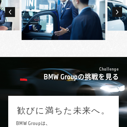
車内は貴重な営業の場でもあり、限られた空
新人の頃はお客様のご来店があると緊張し
間だからこそ打ち解けて話し、ニーズを深堀
て、こわばった状態で接客していましたが、
りできることも。ドイツ車、ディーゼルエン
それではいつまで経っても関係性が築けない
ジン、スポーツタイプなどお客様のこだわり
ことに気づきました。今はフランクに、お客
ごとに多様な競合ブランドがある中で、最終
様が乗られているクルマの気に入っている点
的にBMWを選んでいただけたときの歓びは大
などをお伺いし、話しやすい雰囲気をつくる
きいです。
ことを意識しています。
前職からの出向で現在のBMW正規ディーラー
日々接するお客様には、会社経営者や医師な
新規のご来店の場合、お客様も緊張されてい
で販売活動を始め、2年を経て正式に転籍とな
ど社会的ステータスの高い方も多数。普段の
ることが多いのです。「敷居が高くて入りづ
りました。同じ車を扱う営業職でも、中古車
暮らしでは関わる機会のないような方々と、
らかった」とおっしゃる方も多いのですが、
買取との感覚の差は大きく感じましたね。前
C
h
a
l
l
e
n
g
e
販売活動を通じてコミュニケーションを深
それは私たちが求めるあり方ではありませ
BMW Groupの挑戦を見る
職では、ある程度決まった手順で案件を進め
め、新しい世界を見ることができるのはBMW
ん。「女性の営業は少ないので話しやすい」
られたのに対し、多様な背景や考え方を持っ
というプレミアム・ブランドならではと思っ
とおっしゃっていただけることもあるので、
たお客様を理解し、それに合わせた提案が求
ています。
女性ならではの柔らかさを生かし、笑顔を大
められるのがBMWのセールス・コンサルタン
切に、親しみやすい声のトーンにも気をつけ
トです。
歓びに満ちた未来へ。
ています。特に、お客様と距離が近くなりや
担当するお客様は200名ほど。調子伺いの訪問
すい試乗中には、積極的に普段のお話を伺う
やイベントのご紹介、車検・点検のご案内な
ようにしています。
BMW Groupは、
ど、できるだけお客様との接点を増やし、地