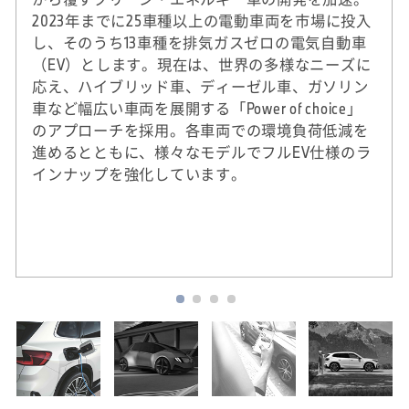
2023年までに25車種以上の電動車両を市場に投入
し、そのうち13車種を排気ガスゼロの電気自動車
（EV）とします。現在は、世界の多様なニーズに
応え、ハイブリッド車、ディーゼル車、ガソリン
車など幅広い車両を展開する「Power of choice」
のアプローチを採用。各車両での環境負荷低減を
進めるとともに、様々なモデルでフルEV仕様のラ
インナップを強化しています。
※
2020年実績。DJSIは、ダウ・ジョーンズ社（米
国）とSAM社（スイス）による国際的なサステ
ナビリティ株式指標。