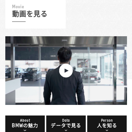
M
o
v
i
e
動画を見る
About
Data
Person
BMWの魅力
データで見る
人を知る