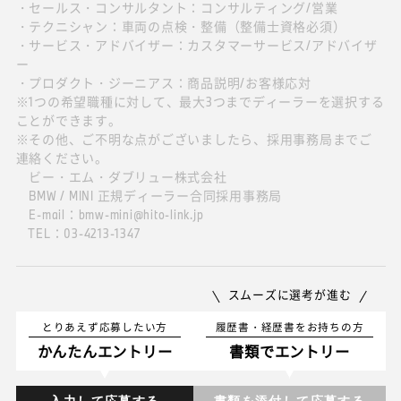
・セールス・コンサルタント：コンサルティング/営業
・テクニシャン：車両の点検・整備（整備士資格必須）
・サービス・アドバイザー：カスタマーサービス/アドバイザ
ー
・プロダクト・ジーニアス：商品説明/お客様応対
※1つの希望職種に対して、最大3つまでディーラーを選択する
ことができます。
※その他、ご不明な点がございましたら、採用事務局までご
連絡ください。
ビー・エム・ダブリュー株式会社
BMW / MINI 正規ディーラー合同採用事務局
E-mail：bmw-mini@hito-link.jp
TEL：03-4213-1347
スムーズに選考が進む
とりあえず応募したい方
履歴書・経歴書をお持ちの方
かんたんエントリー
書類でエントリー
入力して応募する
書類を添付して応募する