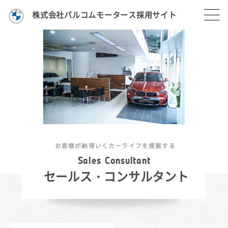
株式会社バルコムモータース採用サイト
お客様が納得いくカーライフを提案する
S
a
l
e
s
C
o
n
s
u
l
t
a
n
t
セールス・コンサルタント