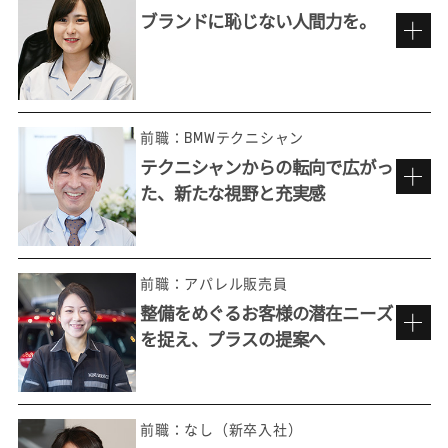
ブランドに恥じない人間力を。
車が好き、人が好き。だから楽しめる仕事
前職：BMWテクニシャン
テクニシャンからの転向で広がっ
た、新たな視野と充実感
BMWを背負うブランド・アンバサダー
として。
前職：アパレル販売員
整備をめぐるお客様の潜在ニーズ
を捉え、プラスの提案へ
充実した研修のもと、初めての接客へ
昔から車好きで、特に欧州車ディーラーで働
きたくて選んだ仕事ですが、実は当初、一般
前職：なし（新卒入社）