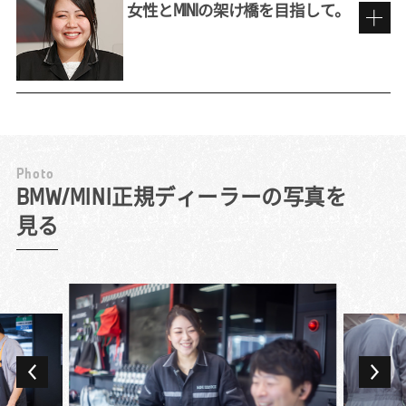
に「フロント」と呼ばれる業務がディーラー
女性とMINIの架け橋を目指して。
にあることを知りませんでした。漠然と販売
職のイメージを持って応募したものの、面接
前職での販売員としての経験を活かして
で詳しく話を聞いて、お客様の修理・点検の
依頼に対応し、テクニシャン（整備士）との
間に立つサービス・アドバイザーの役割につ
私にとってBMWは子どもの頃からの憧れで
いて理解。仕事を通して車の構造などテクニ
す。今はそんなブランドの看板を背負ってい
カルな面にも詳しくなれると聞き、むしろ興
るという意識を持ち、それにふさわしい立ち
P
h
o
t
o
味が深まりましたね。
居振る舞いをするように心掛けています。仕
MINIを求める女性客の頼れる存在に。
BMW/MINI正規ディーラーの写真を
対応件数は日によってまちまちですが、週末
事中はもちろん、たとえば仕事帰りにコンビ
見る
には10組近いお客様をご案内することも。点
ニに立ち寄ったときも、常にBMWのブラン
11年間、BMW Group正規ディーラーでテクニシ
検・整備で来店されたお客様の車のお預かり
ド・イメージを崩さないよう意識しています
ャンを務め、3年前に「お客様に直接関わる仕
から返却まですべての流れを担当します。
ね。
事にチャレンジしてみたい」とサービス・ア
様々な車種やバラエティに富んだお客様と
業務でもプレミアムなお客様にふさわしいサ
ドバイザーに転向しました。整備士からの転
日々接することができるため、「車が好き
ービスが必要です。言葉遣いや立ち居振る舞
職者は多い職種ながら、当初はやはり感覚の
で、人が好き」という人には非常におもしろ
いでもお手本のようなお客様がたくさんいら
違いが大きかったですね。目の前にある車に
い環境だと思います。
っしゃいますので、日々勉強させていただい
全力を注ぐテクニシャンとは異なり、サービ
大好きなMINIのディーラーで働きたい！と以
ています。ただし、誰にでも同じ対応が良い
ス・アドバイザーに必要なのは店舗全体の動
前から転職先を探していて、求人を見つけて
とは限りません。ブランドといっても、人対
きを捉えていく目です。作業場の混み状況を
迷わず申し込んだのが現在の職場です。点