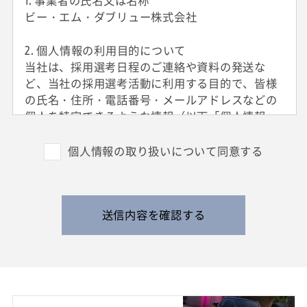
1. 事業者の氏名又は名称
ビー・エム・ダブリュー株式会社
2. 個人情報の利用目的について
当社は、採用選考日程のご連絡や資料の発送な
ど、当社の採用選考活動に利用する目的で、皆様
の氏名・住所・電話番号・メールアドレスなどの
個人を特定できるような情報（以下「個人情報」
と呼びます）を収集させていただきます。
外国籍の方からは、日本国での就労可否の確認に
個人情報の取り扱いについて同意する
利用する目的で、日本国の在留および就労資格を
確認できる情報を収集させていただきます。
また、特定の業務に従事することが可能であるか
を判断する目的で、健康診断書や障害者手帳等の
送信内容を確認する
提出をお願いすることがあります。
なお、電話によるお問い合わせや当社からのご連
絡等の際、内容の正確な記録、内容の再確認等の
ために、通話内容を録音させて頂く場合がありま
す。