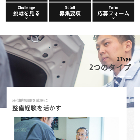
Challenge
Detail
Form
挑戦を見る
募集要項
応募フォーム
2
T
y
p
e
2つのタイプ
圧倒的知識を武器に
整備経験を活かす