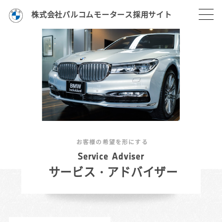
株式会社バルコムモータース採用サイト
お客様の希望を形にする
S
e
r
v
i
c
e
A
d
v
i
s
e
r
サービス・アドバイザー