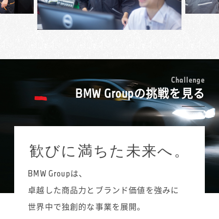
人のお仕事です。フランクな対応を好むお客
見ながら入庫スケジュールを組み立てたり、
検・車検などの入庫受付や予約調整、サービ
様には、節度は保ちつつ柔らかく接するな
同時進行している複数の案件を把握して、お
ス部門での電話対応を担当しています。
ど、お客様に合わせた接遇を意識していま
客様に連絡を取ったりといったことが欠かせ
点検や車検では基本的な項目は決まっている
す。お孫さんが好きなエンブレムのグッズを
ません。
ものの、それを超えたお客様の潜在ニーズを
MINIは女性のお客様にもとても人気の高いブ
お渡ししたら顔を覚えてくださって、「髪切
接客業は全くの未経験でしたが、BMW Group
捉えて、プラスの提案につなげていくのがサ
ランドです。クルマについては詳しくないと
った？」と気軽にお声がけいただくなど、う
の充実した研修制度がキャリアチェンジを支
ービス・アドバイザーの重要な役割です。初
いう方が多いので、いかにもクルマを知って
れしいことも多々あります。
えてくれました。お客様とのコミュニケーシ
めて対応させていただくお客様であっても、
いそうな男性のベテランスタッフよりも、私
C
h
a
l
l
e
n
g
e
ョンのとり方や電話対応の基本など、ロール
整備履歴などをあらかじめ確認しておき、
BMW Groupの挑戦を見る
のほうが気軽に相談できるとおっしゃる方も
プレイングを中心にした実践的なプログラム
「前に修理されたこの部分は、その後いかが
たくさんいます。女性のお客様にご説明する
を受講することで、安心して新たなスタート
ですか？」など会話を広げていきます。1対1の
際には、女性でなければ気づかないこともあ
が切れたと思います。
接客でどうアプローチし、お客様との距離を
ると思うので、MINIのサービス・アドバイザ
縮めていくかは、前職での販売経験が活きる
ーとして女性であることはむしろ強みだと感
歓びに満ちた未来へ。
点でもあります。タイヤ交換やボディコーテ
じていますね。私自身、MINIのゴーカート・
ィングなど、その時々の店舗での注力ポイン
フィーリングにはまっていて、MINIが大好き
トを意識しながら、販売促進につなげていき
BMW Groupは、
なので、「どういう装備にしたらいい？」と
ます。
か、「何色がいいと思う？」といったご相談
卓越した商品力とブランド価値を強みに
には自分のクルマのように楽しくお話させて
世界中で独創的な事業を展開。
いただいています。