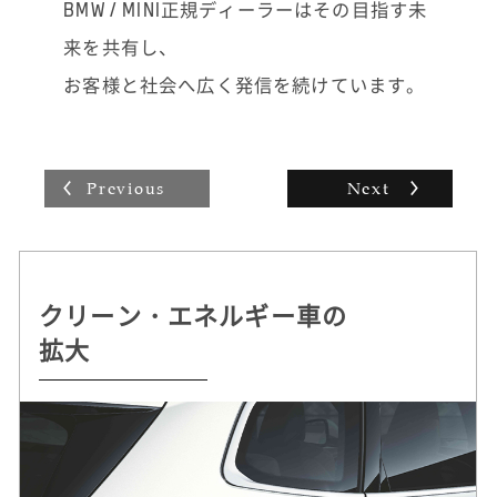
事故や故障の際に「どうしたらいいかわから
BMW / MINI正規ディーラーはその目指す未
ない」とお困りのお電話をいただくこともあ
来を共有し、
り、ロード・サービスなどをすべて手配して
一番早く済む方法をご提案し、安心していた
お客様と社会へ広く発信を続けています。
だけるとうれしいですね。お客様にとってベ
ストなご提案をして歓んでいただけるとやり
がいを感じます。
Previous
Next
クリーン・エネルギー車の
持続可能な
自動運転 /
ドライビング・プレジャー
拡大
クルマづくりを追求
デジタル・サービスの革新
へのこだわり