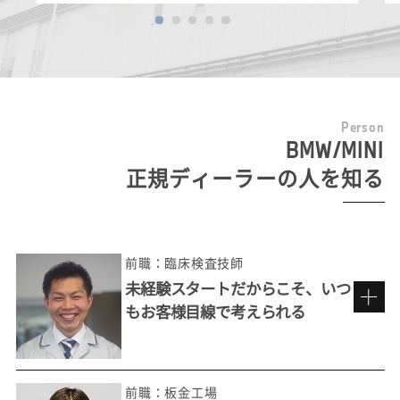
P
e
r
s
o
n
BMW/MINI
正規ディーラーの人を知る
前職：臨床検査技師
未経験スタートだからこそ、いつ
もお客様目線で考えられる
前職：板金工場