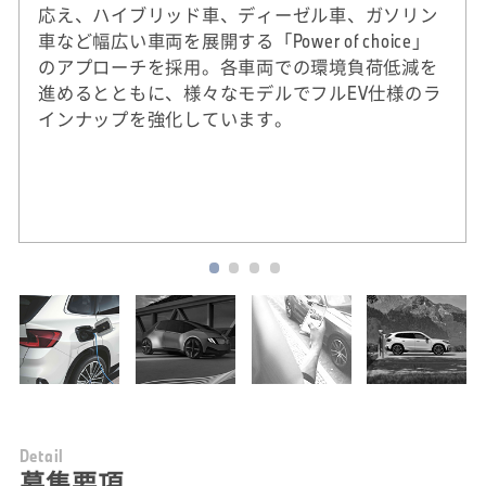
応え、ハイブリッド車、ディーゼル車、ガソリン
車など幅広い車両を展開する「Power of choice」
のアプローチを採用。各車両での環境負荷低減を
進めるとともに、様々なモデルでフルEV仕様のラ
インナップを強化しています。
※
2020年実績。DJSIは、ダウ・ジョーンズ社（米
国）とSAM社（スイス）による国際的なサステ
ナビリティ株式指標。
D
e
t
a
i
l
募集要項