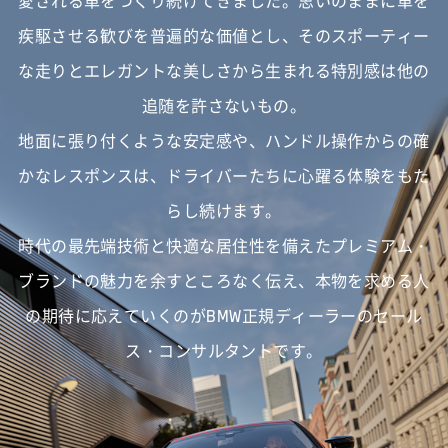
愛される車をつくり続けてきました。
思いのままに車を
疾駆させる歓びを普遍的な価値とし、
そのスポーティー
な走りとエレガントな美しさから生まれる特別感は他の
追随を許さないもの。
地面に張り付くような安定感や、ハンドル操作からの確
かなレスポンスは、
ドライバーたちに心躍る体験をもた
らし続けます。
時代の最先端技術と快適な居住性を備えたプレミアム・
ブランドの魅力を余すところなく伝え、
本物を求める人
の期待に応えていくのがBMW正規ディーラーのセール
ス・コンサルタントです。