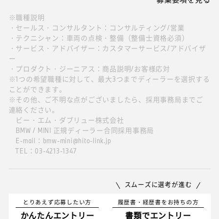
※職種説明
・セールス・コンサルタント：コンサルティング/営業
・テクニシャン：車両の点検・整備（整備士資格必須）
・サービス・アドバイザー：カスタマーサービス/アドバイザ
ー
・プロダクト・ジーニアス：商品説明/お客様応対
※1つの希望職種に対して、最大3つまでディーラーを選択する
ことができます。
※その他、ご不明な点がございましたら、採用事務局までご
連絡ください。
ビー・エム・ダブリュー株式会社
BMW / MINI 正規ディーラー合同採用事務局
E-mail：bmw-mini@hito-link.jp
TEL：03-4213-1347
スムーズに選考が進む
とりあえず応募したい方
履歴書・経歴書をお持ちの方
かんたんエントリー
書類でエントリー