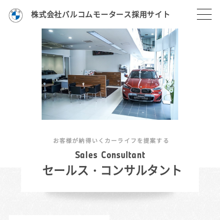
株式会社バルコムモータース採用サイト
お客様が納得いくカーライフを提案する
S
a
l
e
s
C
o
n
s
u
l
t
a
n
t
セールス・コンサルタント