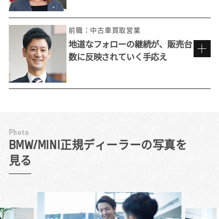
前職：中古車買取営業
地道なフォローの継続が、販売台
数に反映されていく手応え
来店しやすい雰囲気づくりを心がけて。
P
h
o
t
o
工夫を重ね、お客様との接点を増やす
BMW/MINI正規ディーラーの写真を
見る
『いつかこんな車に乗りたい』と自分が思え
る車を売りたいと考えて選んだのが、BMW正
規ディーラーでした。BMWの最大の特長は、
その独特の「乗り味」。お客様には積極的に
試乗を勧め、ハンドル操作の応答性や安定感
ある走りを体感していただきます。同乗した