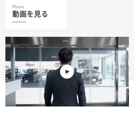
M
o
v
i
e
動画を見る