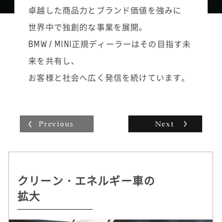
また、ご家族で来店された場合は、商品説明
道なフォローを続けていきます。「こういう
卓越した商品力とブランド価値を強みに
の際も必ず奥様やお子様などご家族全員の目
ノベルティグッズはこのお客様の好みに合い
世界中で独創的な事業を展開。
を見て話すようにし、ご家族皆様にご満足い
そう」と思えばお届けに伺い、立ち話ついで
ただけるように心掛けています。
に新モデルを紹介させていただいたり。自分
BMW / MINI正規ディーラーはその目指す未
なりの工夫を凝らした活動の積み重ねがその
来を共有し、
まま販売台数に表れ、インセンティブとして
収入にも反映されていく手応えは大きいで
お客様と社会へ広く発信を続けています。
す。
Previous
Next
クリーン・エネルギー車の
持続可能な
自動運転 /
ドライビング・プレジャー
拡大
クルマづくりを追求
デジタル・サービスの革新
へのこだわり