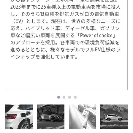
2023年までに25車種以上の電動車両を市場に投入
し、そのうち13車種を排気ガスゼロの電気自動車
（EV）とします。現在は、世界の多様なニーズに
応え、ハイブリッド車、ディーゼル車、ガソリン
車など幅広い車両を展開する「Power of choice」
のアプローチを採用。各車両での環境負荷低減を
進めるとともに、様々なモデルでフルEV仕様のラ
インナップを強化しています。
※
2020年実績。DJSIは、ダウ・ジョーンズ社（米
国）とSAM社（スイス）による国際的なサステ
ナビリティ株式指標。