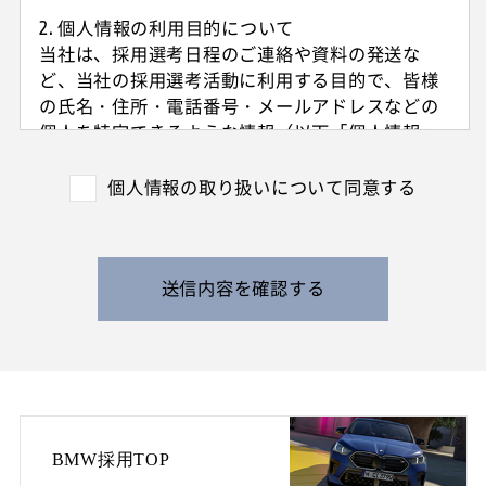
2. 個人情報の利用目的について
当社は、採用選考日程のご連絡や資料の発送な
ど、当社の採用選考活動に利用する目的で、皆様
の氏名・住所・電話番号・メールアドレスなどの
個人を特定できるような情報（以下「個人情報」
と呼びます）を収集させていただきます。
外国籍の方からは、日本国での就労可否の確認に
個人情報の取り扱いについて同意する
利用する目的で、日本国の在留および就労資格を
確認できる情報を収集させていただきます。
また、特定の業務に従事することが可能であるか
を判断する目的で、健康診断書や障害者手帳等の
送信内容を確認する
提出をお願いすることがあります。
なお、電話によるお問い合わせや当社からのご連
絡等の際、内容の正確な記録、内容の再確認等の
ために、通話内容を録音させて頂く場合がありま
す。
BMW採用TOP
3. 個人情報の保管・管理について