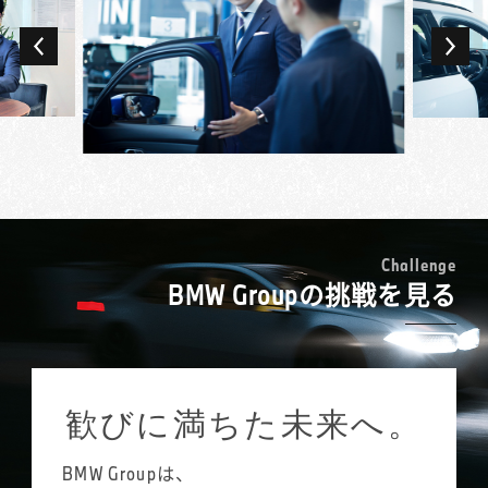
車内は貴重な営業の場でもあり、限られた空
新人の頃はお客様のご来店があると緊張し
間だからこそ打ち解けて話し、ニーズを深堀
て、こわばった状態で接客していましたが、
りできることも。ドイツ車、ディーゼルエン
それではいつまで経っても関係性が築けない
ジン、スポーツタイプなどお客様のこだわり
ことに気づきました。今はフランクに、お客
ごとに多様な競合ブランドがある中で、最終
様が乗られているクルマの気に入っている点
的にBMWを選んでいただけたときの歓びは大
などをお伺いし、話しやすい雰囲気をつくる
きいです。
ことを意識しています。
前職からの出向で現在のBMW正規ディーラー
日々接するお客様には、会社経営者や医師な
新規のご来店の場合、お客様も緊張されてい
で販売活動を始め、2年を経て正式に転籍とな
ど社会的ステータスの高い方も多数。普段の
ることが多いのです。「敷居が高くて入りづ
りました。同じ車を扱う営業職でも、中古車
暮らしでは関わる機会のないような方々と、
らかった」とおっしゃる方も多いのですが、
買取との感覚の差は大きく感じましたね。前
C
h
a
l
l
e
n
g
e
販売活動を通じてコミュニケーションを深
それは私たちが求めるあり方ではありませ
BMW Groupの挑戦を見る
職では、ある程度決まった手順で案件を進め
め、新しい世界を見ることができるのはBMW
ん。「女性の営業は少ないので話しやすい」
られたのに対し、多様な背景や考え方を持っ
というプレミアム・ブランドならではと思っ
とおっしゃっていただけることもあるので、
たお客様を理解し、それに合わせた提案が求
ています。
女性ならではの柔らかさを生かし、笑顔を大
められるのがBMWのセールス・コンサルタン
切に、親しみやすい声のトーンにも気をつけ
トです。
歓びに満ちた未来へ。
ています。特に、お客様と距離が近くなりや
担当するお客様は200名ほど。調子伺いの訪問
すい試乗中には、積極的に普段のお話を伺う
やイベントのご紹介、車検・点検のご案内な
ようにしています。
BMW Groupは、
ど、できるだけお客様との接点を増やし、地