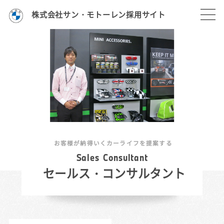
株式会社サン・モトーレン採用サイト
お客様が納得いくカーライフを提案する
S
a
l
e
s
C
o
n
s
u
l
t
a
n
t
セールス・コンサルタント