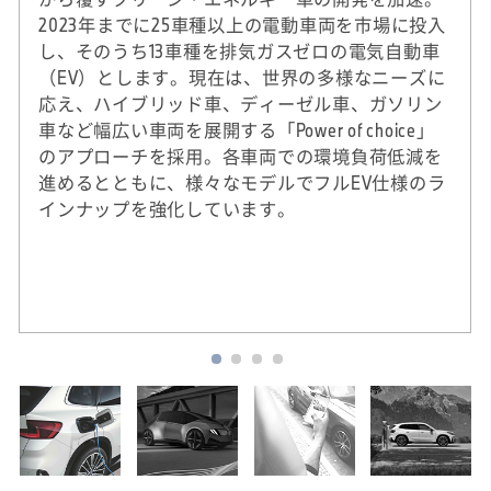
2023年までに25車種以上の電動車両を市場に投入
し、そのうち13車種を排気ガスゼロの電気自動車
（EV）とします。現在は、世界の多様なニーズに
応え、ハイブリッド車、ディーゼル車、ガソリン
車など幅広い車両を展開する「Power of choice」
のアプローチを採用。各車両での環境負荷低減を
進めるとともに、様々なモデルでフルEV仕様のラ
インナップを強化しています。
※
2020年実績。DJSIは、ダウ・ジョーンズ社（米
国）とSAM社（スイス）による国際的なサステ
ナビリティ株式指標。