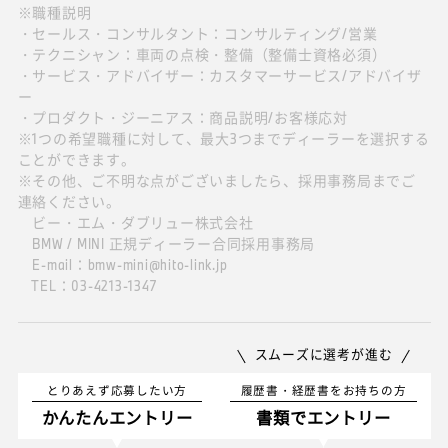
※職種説明
・セールス・コンサルタント：コンサルティング/営業
・テクニシャン：車両の点検・整備（整備士資格必須）
・サービス・アドバイザー：カスタマーサービス/アドバイザ
ー
・プロダクト・ジーニアス：商品説明/お客様応対
※1つの希望職種に対して、最大3つまでディーラーを選択する
ことができます。
※その他、ご不明な点がございましたら、採用事務局までご
連絡ください。
ビー・エム・ダブリュー株式会社
BMW / MINI 正規ディーラー合同採用事務局
E-mail：bmw-mini@hito-link.jp
TEL：03-4213-1347
スムーズに選考が進む
とりあえず応募したい方
履歴書・経歴書をお持ちの方
かんたんエントリー
書類でエントリー