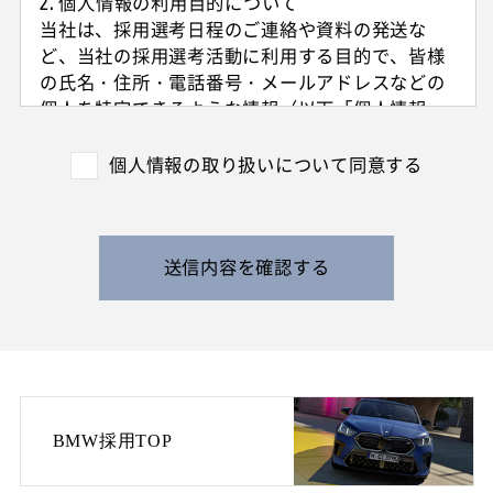
2. 個人情報の利用目的について
当社は、採用選考日程のご連絡や資料の発送な
ど、当社の採用選考活動に利用する目的で、皆様
の氏名・住所・電話番号・メールアドレスなどの
個人を特定できるような情報（以下「個人情報」
と呼びます）を収集させていただきます。
外国籍の方からは、日本国での就労可否の確認に
個人情報の取り扱いについて同意する
利用する目的で、日本国の在留および就労資格を
確認できる情報を収集させていただきます。
また、特定の業務に従事することが可能であるか
を判断する目的で、健康診断書や障害者手帳等の
送信内容を確認する
提出をお願いすることがあります。
なお、電話によるお問い合わせや当社からのご連
絡等の際、内容の正確な記録、内容の再確認等の
ために、通話内容を録音させて頂く場合がありま
す。
BMW採用TOP
3. 個人情報の保管・管理について
収集した皆様の個人情報は、当社の責任のもとで