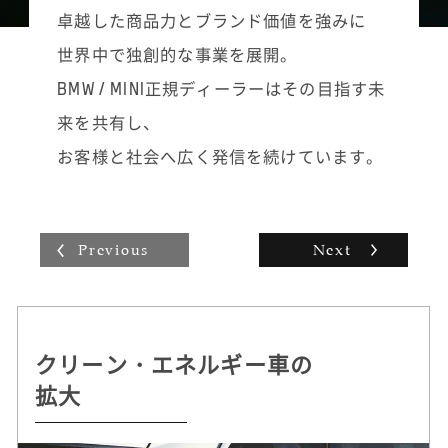
また、ご家族で来店された場合は、商品説明
道なフォローを続けていきます。「こういう
卓越した商品力とブランド価値を強みに
の際も必ず奥様やお子様などご家族全員の目
ノベルティグッズはこのお客様の好みに合い
世界中で独創的な事業を展開。
を見て話すようにし、ご家族皆様にご満足い
そう」と思えばお届けに伺い、立ち話ついで
ただけるように心掛けています。
に新モデルを紹介させていただいたり。自分
BMW / MINI正規ディーラーはその目指す未
なりの工夫を凝らした活動の積み重ねがその
来を共有し、
まま販売台数に表れ、インセンティブとして
収入にも反映されていく手応えは大きいで
お客様と社会へ広く発信を続けています。
す。
Previous
Next
クリーン・エネルギー車の
持続可能な
自動運転 /
ドライビング・プレジャー
拡大
クルマづくりを追求
デジタル・サービスの革新
へのこだわり