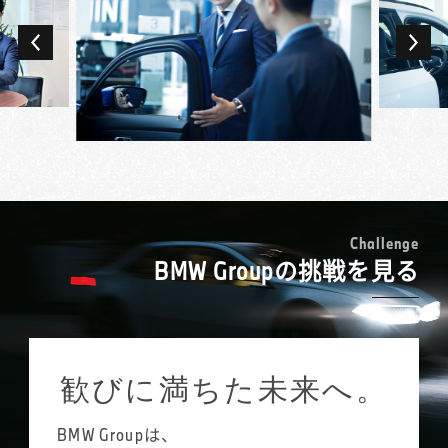
車内は貴重な営業の場でもあり、限られた空
新人の頃はお客様のご来店があると緊張し
間だからこそ打ち解けて話し、ニーズを深堀
て、こわばった状態で接客していましたが、
りできることも。ドイツ車、ディーゼルエン
それではいつまで経っても関係性が築けない
ジン、スポーツタイプなどお客様のこだわり
ことに気づきました。今はフランクに、お客
ごとに多様な競合ブランドがある中で、最終
様が乗られているクルマの気に入っている点
的にBMWを選んでいただけたときの歓びは大
などをお伺いし、話しやすい雰囲気をつくる
きいです。
ことを意識しています。
前職からの出向で現在のBMW正規ディーラー
日々接するお客様には、会社経営者や医師な
新規のご来店の場合、お客様も緊張されてい
で販売活動を始め、2年を経て正式に転籍とな
ど社会的ステータスの高い方も多数。普段の
ることが多いのです。「敷居が高くて入りづ
りました。同じ車を扱う営業職でも、中古車
暮らしでは関わる機会のないような方々と、
らかった」とおっしゃる方も多いのですが、
買取との感覚の差は大きく感じましたね。前
C
h
a
l
l
e
n
g
e
販売活動を通じてコミュニケーションを深
それは私たちが求めるあり方ではありませ
BMW Groupの挑戦を見る
職では、ある程度決まった手順で案件を進め
め、新しい世界を見ることができるのはBMW
ん。「女性の営業は少ないので話しやすい」
られたのに対し、多様な背景や考え方を持っ
というプレミアム・ブランドならではと思っ
とおっしゃっていただけることもあるので、
たお客様を理解し、それに合わせた提案が求
ています。
女性ならではの柔らかさを生かし、笑顔を大
められるのがBMWのセールス・コンサルタン
切に、親しみやすい声のトーンにも気をつけ
トです。
歓びに満ちた未来へ。
ています。特に、お客様と距離が近くなりや
担当するお客様は200名ほど。調子伺いの訪問
すい試乗中には、積極的に普段のお話を伺う
やイベントのご紹介、車検・点検のご案内な
ようにしています。
BMW Groupは、
ど、できるだけお客様との接点を増やし、地