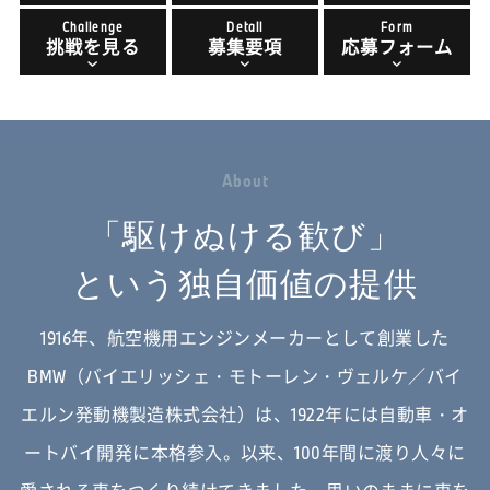
Challenge
Detail
Form
挑戦を見る
募集要項
応募フォーム
A
b
o
u
t
「駆けぬける歓び」
という独自価値の提供
1916年、航空機用エンジンメーカーとして創業した
BMW（バイエリッシェ・モトーレン・ヴェルケ／バイ
エルン発動機製造株式会社）は、
1922年には自動車・オ
ートバイ開発に本格参入。以来、100年間に渡り人々に