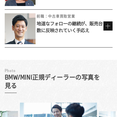
前職：中古車買取営業
地道なフォローの継続が、販売台
数に反映されていく手応え
来店しやすい雰囲気づくりを心がけて。
P
h
o
t
o
工夫を重ね、お客様との接点を増やす
BMW/MINI正規ディーラーの写真を
見る
『いつかこんな車に乗りたい』と自分が思え
る車を売りたいと考えて選んだのが、BMW正
規ディーラーでした。BMWの最大の特長は、
その独特の「乗り味」。お客様には積極的に
試乗を勧め、ハンドル操作の応答性や安定感
ある走りを体感していただきます。同乗した