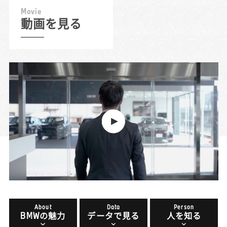
M
o
v
i
e
動画を見る
About
Data
Person
BMWの魅力
データで見る
人を知る