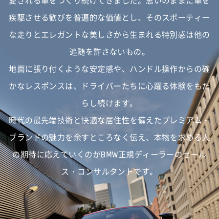
愛される車をつくり続けてきました。
思いのままに車を
疾駆させる歓びを普遍的な価値とし、
そのスポーティー
な走りとエレガントな美しさから生まれる特別感は他の
追随を許さないもの。
地面に張り付くような安定感や、ハンドル操作からの確
かなレスポンスは、
ドライバーたちに心躍る体験をもた
らし続けます。
時代の最先端技術と快適な居住性を備えたプレミアム・
ブランドの魅力を余すところなく伝え、
本物を求める人
の期待に応えていくのがBMW正規ディーラーのセール
ス・コンサルタントです。