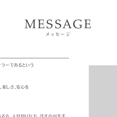
とお褒めの言葉をいただけた時はすごく嬉しいです。
MESSAGE
この仕事の面白さは、やはり自分が頑張った成果が目
で頑張りがいがあるところです。
メッセージ
お客様とのやりとりにマニュアルはありません。だからこ
なお客様にも自分の言葉で話せるよう、経験や勉強を
広げていければと思います。
ィラーであるという
職種:セールスコンサルタント
スタッフ名:下村
、楽しさ、安心を
ある方、人見知りな方、話すのが苦手