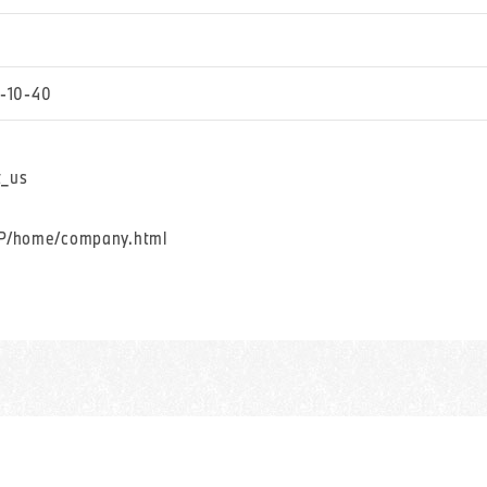
0-40
t_us
_JP/home/company.html