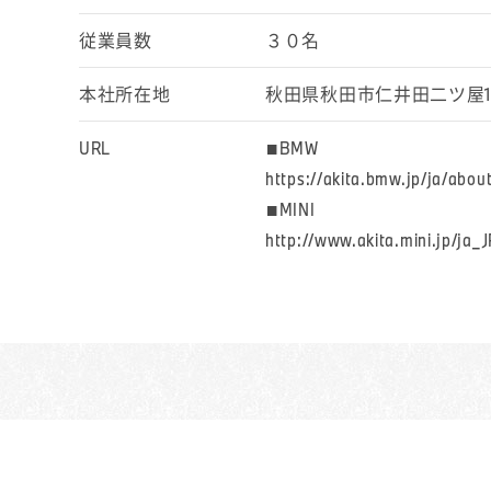
従業員数
３０名
本社所在地
秋田県秋田市仁井田二ツ屋1-1
URL
■BMW
https://akita.bmw.jp/ja/abou
■MINI
http://www.akita.mini.jp/ja