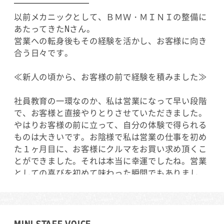
以前メカニックとして、ＢＭＷ・ＭＩＮＩの整備に
あたってきたNさん。
営業への転身後もその経験を活かし、お客様に向き
合う日々です。
≪新人の頃から、お客様の前で経験を積みました≫
社員教育の一環なのか、私は営業になって早い段階
で、お客様と直接やりとりさせていただきました。
やはりお客様の前に立って、自分の体験で得られる
ものは大きいです。お陰様で私は営業の仕事を初め
た１ヶ月目に、お客様にクルマをお買い求め頂くこ
とができました。それは本当に幸運でしたね。営業
としての喜びを初めて味わった瞬間でもありまし
た。それはメカニックのやりがいとはまったく違う
ものですね。今は営業をはじめて２年半が経ちまし
たが、実際の年齢もあり、若く見られがちです。新
人の頃は分からないことがあればすぐコーチに確認
MINI STAFF VOICE