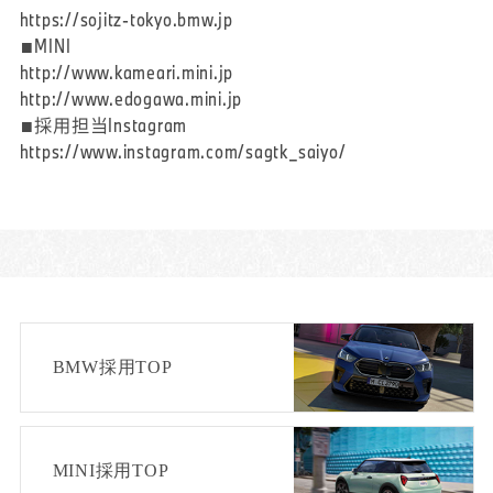
https://sojitz-tokyo.bmw.jp
■MINI
http://www.kameari.mini.jp
http://www.edogawa.mini.jp
■採用担当Instagram
https://www.instagram.com/sagtk_saiyo/
BMW採用TOP
MINI採用TOP