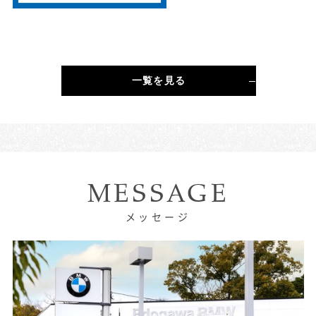
店舗名:江東BMW
おります。
職種:新車セールス・コンサルタント
スタッフ名:Ｍ・Ｎ
ジーニアスという職種は、お店全体の第一印象を左
右する非常に重要なポジションだと感じています。
勤続年数:約10年
だからこそ、「また来たい」と思っていただけるよ
一覧を見る
うな空間づくりを今後も意識していきたいです。
また、セールスメンバーと同じく弊社は風通しの良
い職場だと感じていますので、安心して飛び込んで
きていただけたらと思います。
MESSAGE
店舗名:MINI亀有
職種:セールス・コンサルタント／プロダクト・ジー
メッセージ
ニアス
スタッフ名:Y.N／Y.K
勤続年数:1～2年目