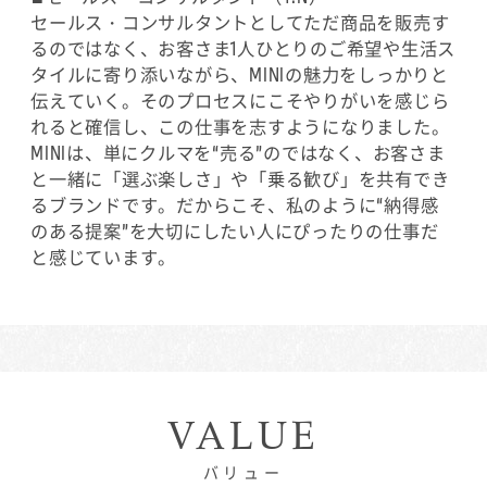
ちろん販売の現場でも、お客様のお車を修理すべき
セールス・コンサルタントとしてただ商品を販売す
なのか、買い替えた方が良いのか、一概には言えま
るのではなく、お客さま1人ひとりのご希望や生活ス
せんが、修理の費用なども想定することができます
タイルに寄り添いながら、MINIの魅力をしっかりと
から、それは営業としてのアドバンテージですね。
伝えていく。そのプロセスにこそやりがいを感じら
れると確信し、この仕事を志すようになりました。
≪より誠実な提案ができるのが、当社の強みだと思
MINIは、単にクルマを“売る”のではなく、お客さま
います≫
と一緒に「選ぶ楽しさ」や「乗る歓び」を共有でき
るブランドです。だからこそ、私のように“納得感
新人の頃にサポートしてもらった話をしましたが、
のある提案”を大切にしたい人にぴったりの仕事だ
お店がひとつのチームだと思っています。全体に目
と感じています。
配りしてくれる方がいる環境です。それはお客様と
のやり取りにも良い影響があります。たとえば、そ
今後は「自分自身」をブランド化し、「MINIに行
の時の収入や生活の状況を見て、無理のない車種や
く」ではなく、「Y.Nさんがいるから行こう」と思
グレードの提案ができること。無理な販売をしない
っていただけるような存在になることが目標です。
ということは、お客様に後悔させない、また長期的
な信頼を得られるということにもつながっているよ
また、職場の人間関係が気になる方も多いかもしれ
うです。BMWのような高級車のディーラーの中でも
VALUE
ませんが、実際に働いてみて感じるのは「風通しの
長くお付き合いしている優良なお客様が多いのでは
良い、温かい環境」だということです。ぜひ一度、
ないでしょうか。
バリュー