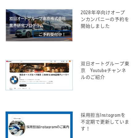
実際の職場を見にきていただき、現場の雰囲気を肌
で感じてみてください。
≪お客様との関係は、販売した後がスタートだと思
2028年卒向けオープ
きっと入社への不安も払拭されると思います。
っています≫
ンカンパニーの予約を
開始しました
■プロダクト・ジーニアス（Y.K）
もちろん営業ですから、一年間の目標があります。
ジーニアスを志望した理由は、「商品を売る」とい
昨年よりも今年は大幅に目標も伸ばしています。そ
うよりも、「その商品の魅力をお客さまと一緒に楽
れが成長している証でもありますが、同時に今まで
しみながら共有したい」という気持ちが根底にあっ
通りではいけないと思っているので、今それをどう
たからです。
クリアするか考えているところですね。目標はこの
双日オートグループ東
MINIというブランドは、見た目のデザイン性や走行
仕事の醍醐味でもありますが、苦しいときもありま
京 Youtubeチャンネ
性能だけではなく、モデルごとの個性や背景、細か
す。そんな厳しい時にご成約頂けるとうれしいです
ルのご紹介
な機能、デザインのコンセプトなど、語れる魅力が
ね、ほっとするといいますか。しかし、営業の仕事
とても多くあります。そういった“表には見えにく
は売ったら終わりではありません。本当の意味での
い魅力”を、ただ説明するのではなく、「お客さま
営業とお客様の関係はそこからスタートだと思いま
の興味に寄り添いながら共有していく」というスタ
すから、自分から買っていただいたお客様には手厚
イルは、まさに私が理想としていた接客の形です。
くサポートしたいといいますか、後悔されないよ
採用担当Instagramを
お客さまのペースに合わせて「知る楽しさ」や「選
う、お一人お一人しっかりと向き合いたいと思って
不定期で更新していま
ぶワクワク感」を一緒に育てていくことができる部
ます。
す！
分に、この仕事ならではの魅力とやりがいを感じて