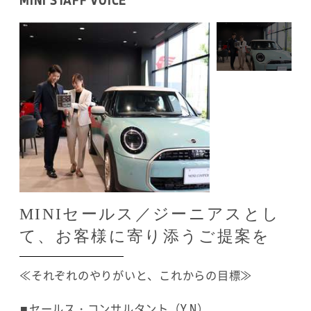
しましたし、実際の商談に加わっていただいたりし
ました。ある程度新人の頃から、任されつつ、でも
後ろから見守られ、フォローやサポートしていただ
ける環境を用意してもらってますね。
≪メカニックの経験をもとに、お客様の不安を解消
できるようになりました≫
もともと足立BMWでBMWとMINIの実際の整備にあた
っていましたので、お客様から相談はある程度自分
で答えることができます。勿論ボンネットを開けな
MINIセールス／ジーニアスとし
いと分からないこともありますが、そこはメカニッ
て、お客様に寄り添うご提案を
クとしての経験が大きいですね。例えば警告等が点
いてしまったといった場面で相談を受ければ、走り
≪それぞれのやりがいと、これからの目標≫
続けてよいのかどうかなど、私であればトラブルを
想定し、ある程度の判断をすることができます。も
■セールス・コンサルタント（Y.N）